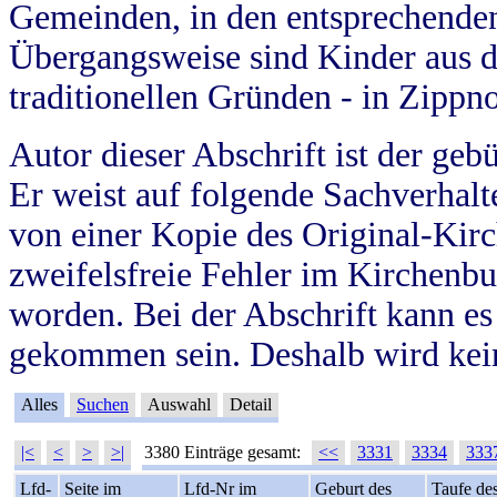
Gemeinden, in den entsprechende
Übergangsweise sind Kinder aus 
traditionellen Gründen - in Zippn
Autor dieser Abschrift ist der geb
Er weist auf folgende Sachverhalte
von einer Kopie des Original-Kirc
zweifelsfreie Fehler im Kirchenbuc
worden. Bei der Abschrift kann e
gekommen sein. Deshalb wird kein
Alles
Suchen
Auswahl
Detail
|<
<
>
>|
3380 Einträge gesamt:
<<
3331
3334
333
Lfd-
Seite im
Lfd-Nr im
Geburt des
Taufe de