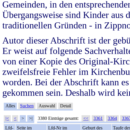
Gemeinden, in den entsprechende
Übergangsweise sind Kinder aus 
traditionellen Gründen - in Zippn
Autor dieser Abschrift ist der geb
Er weist auf folgende Sachverhalte
von einer Kopie des Original-Kirc
zweifelsfreie Fehler im Kirchenbuc
worden. Bei der Abschrift kann e
gekommen sein. Deshalb wird kein
Alles
Suchen
Auswahl
Detail
|<
<
>
>|
3380 Einträge gesamt:
<<
3361
3364
336
Lfd-
Seite im
Lfd-Nr im
Geburt des
Taufe de