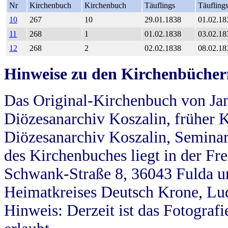
Nr
Kirchenbuch
Kirchenbuch
Täuflings
Täufling
10
267
10
29.01.1838
01.02.18
11
268
1
01.02.1838
03.02.18
12
268
2
02.02.1838
08.02.18
Hinweise zu den Kirchenbücher
Das Original-Kirchenbuch von Jan
Diözesanarchiv Koszalin, früher Kö
Diözesanarchiv Koszalin, Seminar
des Kirchenbuches liegt in der Fr
Schwank-Straße 8, 36043 Fulda u
Heimatkreises Deutsch Krone, Lu
Hinweis: Derzeit ist das Fotograf