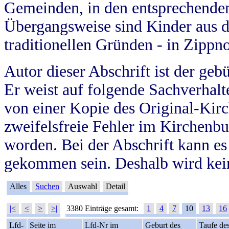
Gemeinden, in den entsprechende
Übergangsweise sind Kinder aus 
traditionellen Gründen - in Zippn
Autor dieser Abschrift ist der geb
Er weist auf folgende Sachverhalte
von einer Kopie des Original-Kirc
zweifelsfreie Fehler im Kirchenbuc
worden. Bei der Abschrift kann e
gekommen sein. Deshalb wird kein
Alles
Suchen
Auswahl
Detail
|<
<
>
>|
3380 Einträge gesamt:
1
4
7
10
13
16
Lfd-
Seite im
Lfd-Nr im
Geburt des
Taufe de