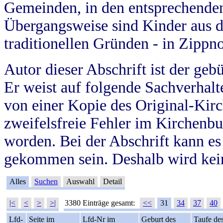
Gemeinden, in den entsprechende
Übergangsweise sind Kinder aus 
traditionellen Gründen - in Zippn
Autor dieser Abschrift ist der geb
Er weist auf folgende Sachverhalte
von einer Kopie des Original-Kirc
zweifelsfreie Fehler im Kirchenbuc
worden. Bei der Abschrift kann e
gekommen sein. Deshalb wird kein
Alles
Suchen
Auswahl
Detail
|<
<
>
>|
3380 Einträge gesamt:
<<
31
34
37
40
Lfd-
Seite im
Lfd-Nr im
Geburt des
Taufe de