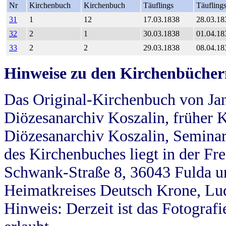
Nr
Kirchenbuch
Kirchenbuch
Täuflings
Täufling
31
1
12
17.03.1838
28.03.18
32
2
1
30.03.1838
01.04.18
33
2
2
29.03.1838
08.04.18
Hinweise zu den Kirchenbücher
Das Original-Kirchenbuch von Jan
Diözesanarchiv Koszalin, früher Kö
Diözesanarchiv Koszalin, Seminar
des Kirchenbuches liegt in der Fr
Schwank-Straße 8, 36043 Fulda u
Heimatkreises Deutsch Krone, Lu
Hinweis: Derzeit ist das Fotograf