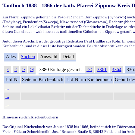
Taufbuch 1838 - 1866 der kath. Pfarrei Zippnow Kreis 
Zur Pfarrei Zippnow gehörten bis 1945 außer dem Dorf Zippnow (Sypnywo) noch d
(Dudylany), Freudenfier (Szwecja), Klawittersdorf (Glowaczewo), Rederitz (Nadarz
Stabitz und ein Lokalvikariat Rederitz mit der Tochterkirche in Doderlage wurd
diesen Gemeinden - wohl noch aus traditionellen Gründen - in Zippnow getauft 
Autor dieser Abschrift ist der gebürtige Rederitzer
Paul Lüdtke
aus Köln. Er weist
Kirchenbuch, sind in dieser Liste korrigiert worden. Bei der Abschrift kann es 
Alles
Suchen
Auswahl
Detail
|<
<
>
>|
3380 Einträge gesamt:
<<
3361
3364
336
Lfd-Nr
Seite im Kirchenbuch
Lfd-Nr im Kirchenbuch
Geburt des
...
...
...
Hinweise zu den Kirchenbüchern
Das Original-Kirchenbuch von Januar 1838 bis 1866, befindet sich im Diözesanarch
Freien Prälatur Schneidemühl, Josef-Schwank-Straße 8, 36043 Fulda und im Archi