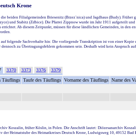
Deutsch Krone
ie beiden Filialgemeinden Briesenitz (Brzez`nica) und Jagdhaus (Budy). Früher g
yce) und Stabitz (Zdbice). Die Pfarrei Zippnow wurde im Jahr 1911 aufgeteilt und e
en errichtet. Ab diesem Zeitpunkt, müssen für diese ländlichen Gemeinden, in den
worden.
 auf folgende Sachverhalte hin: Die vorliegende Transkription ist von einer Kopie 
aber dennoch zu Übertragungsfehlern gekommen sein. Deshalb wird kein Anspruch auf 
7
3370
3373
3376
3379
 Täuflings
Taufe des Täuflings
Vorname des Täuflings
Name des Va
iv Koszalin, früher Köslin, in Polen. Die Anschrift lautet: Diözesanarchiv Koszal
v der Heimatstube des Heimatkreises Deutsch Krone, Ludwigsweg 10, 49152 Bad Ess