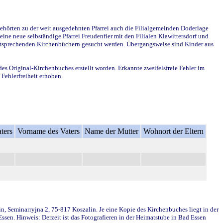
ehörten zu der weit ausgedehnten Pfarrei auch die Filialgemeinden Doderlage
ine neue selbständige Pfarrei Freudenfier mit den Filialen Klawittersdorf und
 entsprechenden Kirchenbüchern gesucht werden. Übergangsweise sind Kinder aus
des Original-Kirchenbuches erstellt worden. Erkannte zweifelsfreie Fehler im
Fehlerfreiheit erhoben.
ters
Vorname des Vaters
Name der Mutter
Wohnort der Eltern
in, Seminarryjna 2, 75-817 Koszalin. Je eine Kopie des Kirchenbuches liegt in der
en. Hinweis: Derzeit ist das Fotografieren in der Heimatstube in Bad Essen