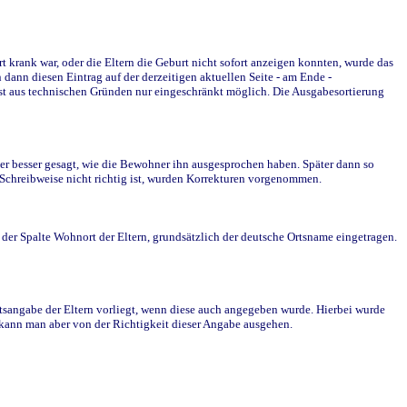
krank war, oder die Eltern die Geburt nicht sofort anzeigen konnten, wurde das
ann diesen Eintrag auf der derzeitigen aktuellen Seite - am Ende -
st aus technischen Gründen nur eingeschränkt möglich. Die Ausgabesortierung
r besser gesagt, wie die Bewohner ihn ausgesprochen haben. Später dann so
e Schreibweise nicht richtig ist, wurden Korrekturen vorgenommen.
r Spalte Wohnort der Eltern, grundsätzlich der deutsche Ortsname eingetragen.
rtsangabe der Eltern vorliegt, wenn diese auch angegeben wurde. Hierbei wurde
d kann man aber von der Richtigkeit dieser Angabe ausgehen.