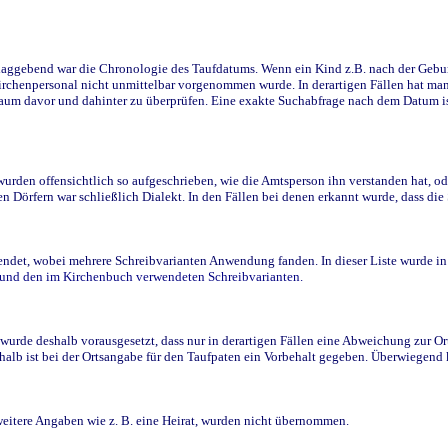
ggebend war die Chronologie des Taufdatums. Wenn ein Kind z.B. nach der Geburt 
rchenpersonal nicht unmittelbar vorgenommen wurde. In derartigen Fällen hat man d
raum davor und dahinter zu überprüfen. Eine exakte Suchabfrage nach dem Datum i
den offensichtlich so aufgeschrieben, wie die Amtsperson ihn verstanden hat, ode
n Dörfern war schließlich Dialekt. In den Fällen bei denen erkannt wurde, dass di
t, wobei mehrere Schreibvarianten Anwendung fanden. In dieser Liste wurde in de
n und den im Kirchenbuch verwendeten Schreibvarianten.
wurde deshalb vorausgesetzt, dass nur in derartigen Fällen eine Abweichung zur O
eshalb ist bei der Ortsangabe für den Taufpaten ein Vorbehalt gegeben. Überwiegen
weitere Angaben wie z. B. eine Heirat, wurden nicht übernommen.