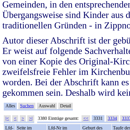
Gemeinden, in den entsprechende
Übergangsweise sind Kinder aus 
traditionellen Gründen - in Zippn
Autor dieser Abschrift ist der geb
Er weist auf folgende Sachverhalte
von einer Kopie des Original-Kirc
zweifelsfreie Fehler im Kirchenbuc
worden. Bei der Abschrift kann e
gekommen sein. Deshalb wird kein
Alles
Suchen
Auswahl
Detail
|<
<
>
>|
3380 Einträge gesamt:
<<
3331
3334
333
Lfd-
Seite im
Lfd-Nr im
Geburt des
Taufe de