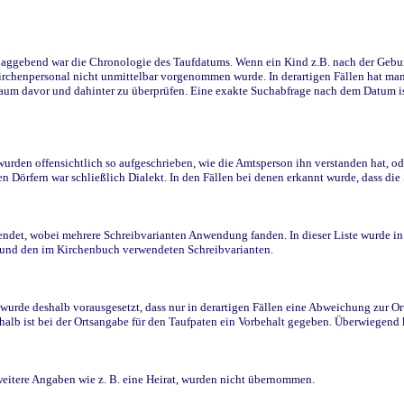
ggebend war die Chronologie des Taufdatums. Wenn ein Kind z.B. nach der Geburt 
rchenpersonal nicht unmittelbar vorgenommen wurde. In derartigen Fällen hat man d
raum davor und dahinter zu überprüfen. Eine exakte Suchabfrage nach dem Datum i
den offensichtlich so aufgeschrieben, wie die Amtsperson ihn verstanden hat, ode
n Dörfern war schließlich Dialekt. In den Fällen bei denen erkannt wurde, dass di
t, wobei mehrere Schreibvarianten Anwendung fanden. In dieser Liste wurde in de
n und den im Kirchenbuch verwendeten Schreibvarianten.
wurde deshalb vorausgesetzt, dass nur in derartigen Fällen eine Abweichung zur O
eshalb ist bei der Ortsangabe für den Taufpaten ein Vorbehalt gegeben. Überwiegen
weitere Angaben wie z. B. eine Heirat, wurden nicht übernommen.