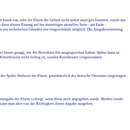
krank war, oder die Eltern die Geburt nicht sofort anzeigen konnten, wurde das
ann diesen Eintrag auf der derzeitigen aktuellen Seite - am Ende -
st aus technischen Gründen nur eingeschränkt möglich. Die Ausgabesortierung
r besser gesagt, wie die Bewohner ihn ausgesprochen haben. Später dann so
e Schreibweise nicht richtig ist, wurden Korrekturen vorgenommen.
r Spalte Wohnort der Eltern, grundsätzlich der deutsche Ortsname eingetragen.
rtsangabe der Eltern vorliegt, wenn diese auch angegeben wurde. Hierbei wurde
d kann man aber von der Richtigkeit dieser Angabe ausgehen.