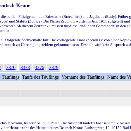
Deutsch Krone
ie beiden Filialgemeinden Briesenitz (Brzez`nica) und Jagdhaus (Budy). Früher g
yce) und Stabitz (Zdbice). Die Pfarrei Zippnow wurde im Jahr 1911 aufgeteilt und e
en errichtet. Ab diesem Zeitpunkt, müssen für diese ländlichen Gemeinden, in den
worden.
 auf folgende Sachverhalte hin: Die vorliegende Transkription ist von einer Kopie 
aber dennoch zu Übertragungsfehlern gekommen sein. Deshalb wird kein Anspruch auf 
7
3370
3373
3376
3379
 Täuflings
Taufe des Täuflings
Vorname des Täuflings
Name des Va
iv Koszalin, früher Köslin, in Polen. Die Anschrift lautet: Diözesanarchiv Koszal
v der Heimatstube des Heimatkreises Deutsch Krone, Ludwigsweg 10, 49152 Bad Ess