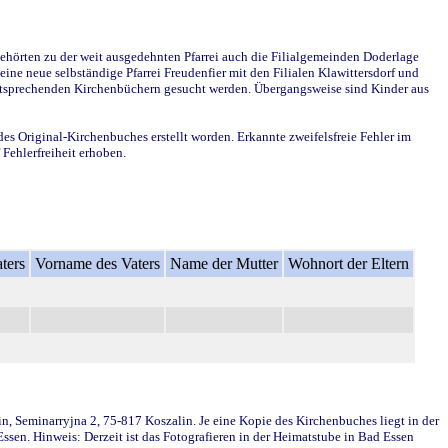
ehörten zu der weit ausgedehnten Pfarrei auch die Filialgemeinden Doderlage
ine neue selbständige Pfarrei Freudenfier mit den Filialen Klawittersdorf und
 entsprechenden Kirchenbüchern gesucht werden. Übergangsweise sind Kinder aus
des Original-Kirchenbuches erstellt worden. Erkannte zweifelsfreie Fehler im
Fehlerfreiheit erhoben.
ters
Vorname des Vaters
Name der Mutter
Wohnort der Eltern
in, Seminarryjna 2, 75-817 Koszalin. Je eine Kopie des Kirchenbuches liegt in der
en. Hinweis: Derzeit ist das Fotografieren in der Heimatstube in Bad Essen