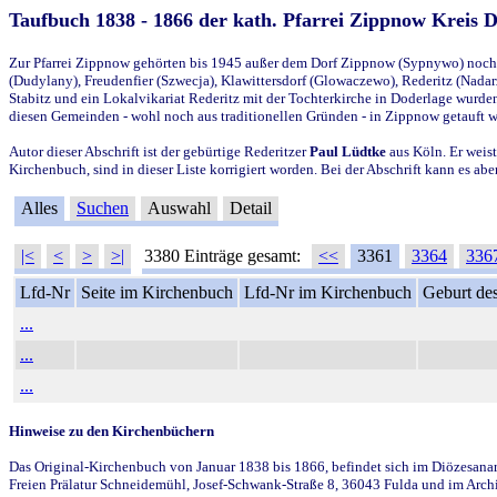
Taufbuch 1838 - 1866 der kath. Pfarrei Zippnow Kreis 
Zur Pfarrei Zippnow gehörten bis 1945 außer dem Dorf Zippnow (Sypnywo) noch d
(Dudylany), Freudenfier (Szwecja), Klawittersdorf (Glowaczewo), Rederitz (Nadarz
Stabitz und ein Lokalvikariat Rederitz mit der Tochterkirche in Doderlage wurd
diesen Gemeinden - wohl noch aus traditionellen Gründen - in Zippnow getauft 
Autor dieser Abschrift ist der gebürtige Rederitzer
Paul Lüdtke
aus Köln. Er weist
Kirchenbuch, sind in dieser Liste korrigiert worden. Bei der Abschrift kann es 
Alles
Suchen
Auswahl
Detail
|<
<
>
>|
3380 Einträge gesamt:
<<
3361
3364
336
Lfd-Nr
Seite im Kirchenbuch
Lfd-Nr im Kirchenbuch
Geburt des
...
...
...
Hinweise zu den Kirchenbüchern
Das Original-Kirchenbuch von Januar 1838 bis 1866, befindet sich im Diözesanarch
Freien Prälatur Schneidemühl, Josef-Schwank-Straße 8, 36043 Fulda und im Archi