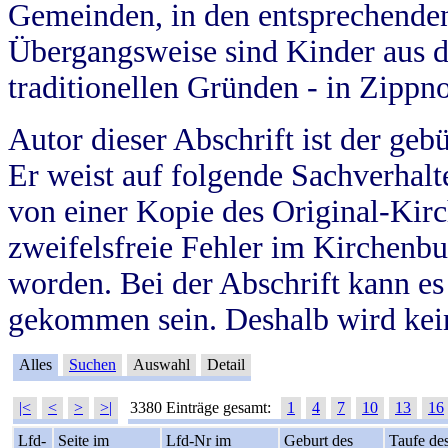
Gemeinden, in den entsprechende
Übergangsweise sind Kinder aus 
traditionellen Gründen - in Zippn
Autor dieser Abschrift ist der geb
Er weist auf folgende Sachverhalte
von einer Kopie des Original-Kirc
zweifelsfreie Fehler im Kirchenbuc
worden. Bei der Abschrift kann e
gekommen sein. Deshalb wird kein
Alles
Suchen
Auswahl
Detail
|<
<
>
>|
3380 Einträge gesamt:
1
4
7
10
13
16
Lfd-
Seite im
Lfd-Nr im
Geburt des
Taufe de