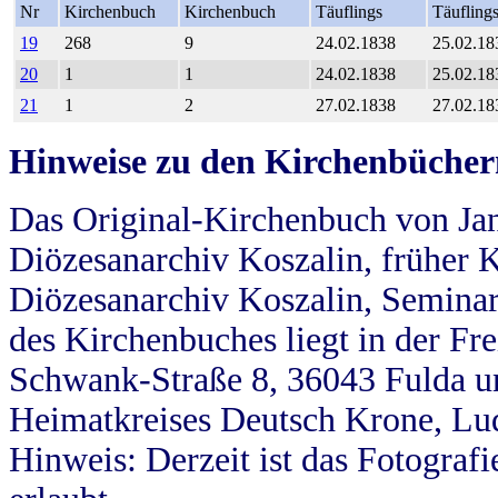
Nr
Kirchenbuch
Kirchenbuch
Täuflings
Täufling
19
268
9
24.02.1838
25.02.18
20
1
1
24.02.1838
25.02.18
21
1
2
27.02.1838
27.02.18
Hinweise zu den Kirchenbücher
Das Original-Kirchenbuch von Jan
Diözesanarchiv Koszalin, früher Kö
Diözesanarchiv Koszalin, Seminar
des Kirchenbuches liegt in der Fr
Schwank-Straße 8, 36043 Fulda u
Heimatkreises Deutsch Krone, Lu
Hinweis: Derzeit ist das Fotograf