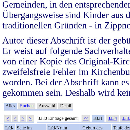
Gemeinden, in den entsprechende
Übergangsweise sind Kinder aus 
traditionellen Gründen - in Zippn
Autor dieser Abschrift ist der geb
Er weist auf folgende Sachverhalte
von einer Kopie des Original-Kirc
zweifelsfreie Fehler im Kirchenbuc
worden. Bei der Abschrift kann e
gekommen sein. Deshalb wird kein
Alles
Suchen
Auswahl
Detail
|<
<
>
>|
3380 Einträge gesamt:
<<
3331
3334
333
Lfd-
Seite im
Lfd-Nr im
Geburt des
Taufe de