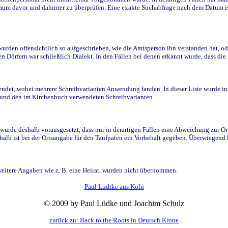
raum davor und dahinter zu überprüfen. Eine exakte Suchabfrage nach dem Datum i
den offensichtlich so aufgeschrieben, wie die Amtsperson ihn verstanden hat, ode
n Dörfern war schließlich Dialekt. In den Fällen bei denen erkannt wurde, dass di
t, wobei mehrere Schreibvarianten Anwendung fanden. In dieser Liste wurde in de
n und den im Kirchenbuch verwendeten Schreibvarianten.
wurde deshalb vorausgesetzt, dass nur in derartigen Fällen eine Abweichung zur O
eshalb ist bei der Ortsangabe für den Taufpaten ein Vorbehalt gegeben. Überwiegen
weitere Angaben wie z. B. eine Heirat, wurden nicht übernommen.
Paul Lüdtke aus Köln
© 2009 by Paul Lüdke und Joachim Schulz
zurück zu: Back to the Roots in Deutsch Krone