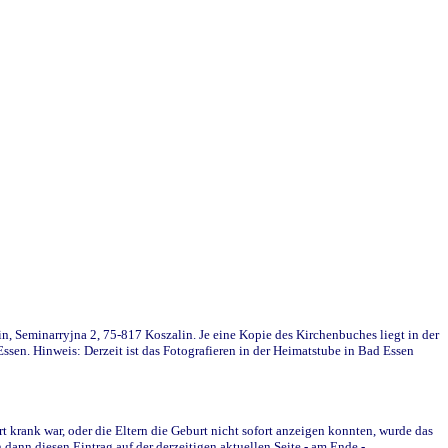
in, Seminarryjna 2, 75-817 Koszalin. Je eine Kopie des Kirchenbuches liegt in der
en. Hinweis: Derzeit ist das Fotografieren in der Heimatstube in Bad Essen
krank war, oder die Eltern die Geburt nicht sofort anzeigen konnten, wurde das
ann diesen Eintrag auf der derzeitigen aktuellen Seite - am Ende -