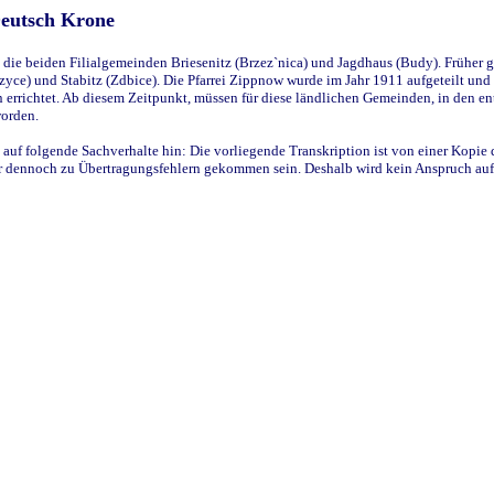
Deutsch Krone
ie beiden Filialgemeinden Briesenitz (Brzez`nica) und Jagdhaus (Budy). Früher g
yce) und Stabitz (Zdbice). Die Pfarrei Zippnow wurde im Jahr 1911 aufgeteilt und e
en errichtet. Ab diesem Zeitpunkt, müssen für diese ländlichen Gemeinden, in den
worden.
 auf folgende Sachverhalte hin: Die vorliegende Transkription ist von einer Kopie 
aber dennoch zu Übertragungsfehlern gekommen sein. Deshalb wird kein Anspruch auf 