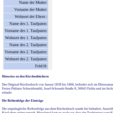
Name der Mutter:
Vorname der Mutter:
Wohnort der Eltern :
Name des 1. Taufpaten:
Vorname des 1. Taufpaten:
Wohnort des 1. Taufpaten:
Name des 2. Taufpaten:
Vorname des 2. Taufpaten:
Wohnort des 2. Taufpaten:
Feld18:
Hinweise zu den Kirchenbüchern
Das Original-Kirchenbuch von Januar 1838 bis 1866, befindet sich im Diözesanarch
Freien Prälatur Schneidemühl, Josef-Schwank-Straße 8, 36043 Fulda und im Archi
erlaubt.
Die Reihenfolge der Einträge
Die ursprüngliche Reihenfolge aus dem Kirchenbuch wurde bei behalten. Ausschla
Kind eben später getauft. Manchmal kam es auch vor, dass der Taufeintrag vom Ki