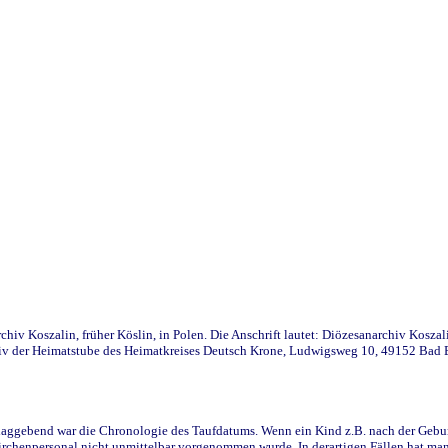
iv Koszalin, früher Köslin, in Polen. Die Anschrift lautet: Diözesanarchiv Koszal
v der Heimatstube des Heimatkreises Deutsch Krone, Ludwigsweg 10, 49152 Bad Ess
ggebend war die Chronologie des Taufdatums. Wenn ein Kind z.B. nach der Geburt 
rchenpersonal nicht unmittelbar vorgenommen wurde. In derartigen Fällen hat man d