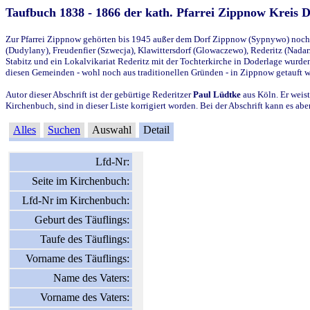
Taufbuch 1838 - 1866 der kath. Pfarrei Zippnow Kreis 
Zur Pfarrei Zippnow gehörten bis 1945 außer dem Dorf Zippnow (Sypnywo) noch d
(Dudylany), Freudenfier (Szwecja), Klawittersdorf (Glowaczewo), Rederitz (Nadarz
Stabitz und ein Lokalvikariat Rederitz mit der Tochterkirche in Doderlage wurd
diesen Gemeinden - wohl noch aus traditionellen Gründen - in Zippnow getauft 
Autor dieser Abschrift ist der gebürtige Rederitzer
Paul Lüdtke
aus Köln. Er weist
Kirchenbuch, sind in dieser Liste korrigiert worden. Bei der Abschrift kann es 
Alles
Suchen
Auswahl
Detail
Lfd-Nr:
Seite im Kirchenbuch:
Lfd-Nr im Kirchenbuch:
Geburt des Täuflings:
Taufe des Täuflings:
Vorname des Täuflings:
Name des Vaters:
Vorname des Vaters: