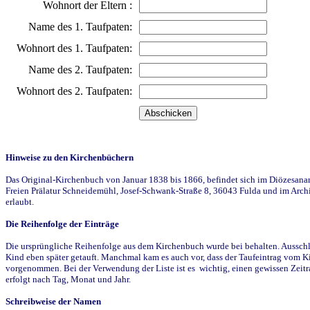
Wohnort der Eltern :
Name des 1. Taufpaten:
Wohnort des 1. Taufpaten:
Name des 2. Taufpaten:
Wohnort des 2. Taufpaten:
Hinweise zu den Kirchenbüchern
Das Original-Kirchenbuch von Januar 1838 bis 1866, befindet sich im Diözesanarch
Freien Prälatur Schneidemühl, Josef-Schwank-Straße 8, 36043 Fulda und im Archi
erlaubt.
Die Reihenfolge der Einträge
Die ursprüngliche Reihenfolge aus dem Kirchenbuch wurde bei behalten. Ausschla
Kind eben später getauft. Manchmal kam es auch vor, dass der Taufeintrag vom Ki
vorgenommen. Bei der Verwendung der Liste ist es wichtig, einen gewissen Zeit
erfolgt nach Tag, Monat und Jahr.
Schreibweise der Namen