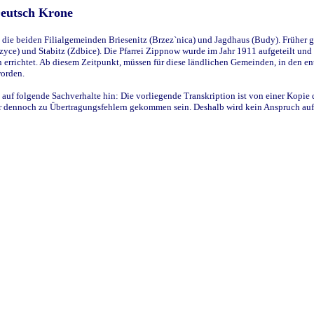
Deutsch Krone
ie beiden Filialgemeinden Briesenitz (Brzez`nica) und Jagdhaus (Budy). Früher g
yce) und Stabitz (Zdbice). Die Pfarrei Zippnow wurde im Jahr 1911 aufgeteilt und e
en errichtet. Ab diesem Zeitpunkt, müssen für diese ländlichen Gemeinden, in den
worden.
 auf folgende Sachverhalte hin: Die vorliegende Transkription ist von einer Kopie 
aber dennoch zu Übertragungsfehlern gekommen sein. Deshalb wird kein Anspruch auf 