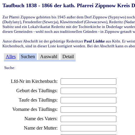
Taufbuch 1838 - 1866 der kath. Pfarrei Zippnow Kreis 
Zur Pfarrei Zippnow gehörten bis 1945 außer dem Dorf Zippnow (Sypnywo) noch d
(Dudylany), Freudenfier (Szwecja), Klawittersdorf (Glowaczewo), Rederitz (Nadarz
Stabitz und ein Lokalvikariat Rederitz mit der Tochterkirche in Doderlage wurd
diesen Gemeinden - wohl noch aus traditionellen Gründen - in Zippnow getauft 
Autor dieser Abschrift ist der gebürtige Rederitzer
Paul Lüdtke
aus Köln. Er weist
Kirchenbuch, sind in dieser Liste korrigiert worden. Bei der Abschrift kann es 
Alles
Suchen
Auswahl
Detail
Suche:
Lfd-Nr im Kirchenbuch:
Geburt des Täuflings:
Taufe des Täuflings:
Vorname des Täuflings:
Name des Vaters:
Name der Mutter: