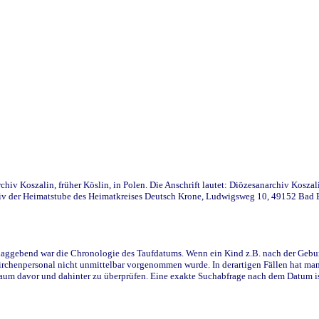
iv Koszalin, früher Köslin, in Polen. Die Anschrift lautet: Diözesanarchiv Koszal
v der Heimatstube des Heimatkreises Deutsch Krone, Ludwigsweg 10, 49152 Bad Ess
ggebend war die Chronologie des Taufdatums. Wenn ein Kind z.B. nach der Geburt 
rchenpersonal nicht unmittelbar vorgenommen wurde. In derartigen Fällen hat man d
raum davor und dahinter zu überprüfen. Eine exakte Suchabfrage nach dem Datum i