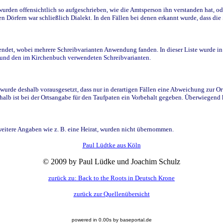
den offensichtlich so aufgeschrieben, wie die Amtsperson ihn verstanden hat, ode
n Dörfern war schließlich Dialekt. In den Fällen bei denen erkannt wurde, dass di
t, wobei mehrere Schreibvarianten Anwendung fanden. In dieser Liste wurde in de
n und den im Kirchenbuch verwendeten Schreibvarianten.
wurde deshalb vorausgesetzt, dass nur in derartigen Fällen eine Abweichung zur O
eshalb ist bei der Ortsangabe für den Taufpaten ein Vorbehalt gegeben. Überwiegen
weitere Angaben wie z. B. eine Heirat, wurden nicht übernommen.
Paul Lüdtke aus Köln
© 2009 by Paul Lüdke und Joachim Schulz
zurück zu: Back to the Roots in Deutsch Krone
zurück zur Quellenübersicht
powered in 0.00s by baseportal.de