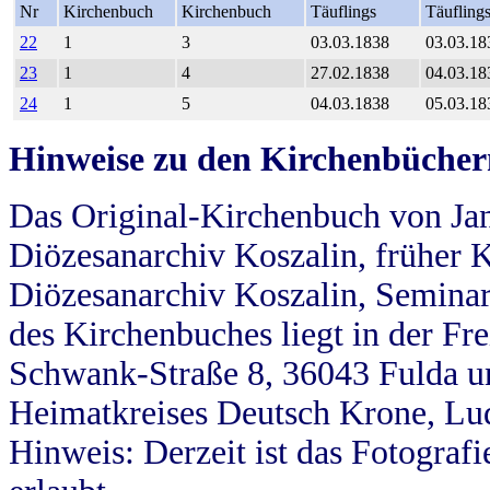
Nr
Kirchenbuch
Kirchenbuch
Täuflings
Täufling
22
1
3
03.03.1838
03.03.18
23
1
4
27.02.1838
04.03.18
24
1
5
04.03.1838
05.03.18
Hinweise zu den Kirchenbücher
Das Original-Kirchenbuch von Jan
Diözesanarchiv Koszalin, früher Kö
Diözesanarchiv Koszalin, Seminar
des Kirchenbuches liegt in der Fr
Schwank-Straße 8, 36043 Fulda u
Heimatkreises Deutsch Krone, Lu
Hinweis: Derzeit ist das Fotograf