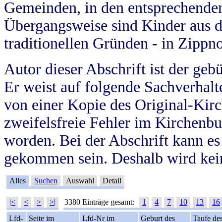
Gemeinden, in den entsprechende
Übergangsweise sind Kinder aus 
traditionellen Gründen - in Zippn
Autor dieser Abschrift ist der geb
Er weist auf folgende Sachverhalte
von einer Kopie des Original-Kirc
zweifelsfreie Fehler im Kirchenbuc
worden. Bei der Abschrift kann e
gekommen sein. Deshalb wird kein
Alles
Suchen
Auswahl
Detail
|<
<
>
>|
3380 Einträge gesamt:
1
4
7
10
13
16
Lfd-
Seite im
Lfd-Nr im
Geburt des
Taufe de