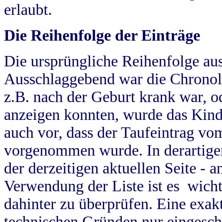
erlaubt.
Die Reihenfolge der Einträge
Die ursprüngliche Reihenfolge au
Ausschlaggebend war die Chronol
z.B. nach der Geburt krank war, od
anzeigen konnten, wurde das Kind
auch vor, dass der Taufeintrag vo
vorgenommen wurde. In derartigen
der derzeitigen aktuellen Seite -
Verwendung der Liste ist es wich
dahinter zu überprüfen. Eine exa
technischen Gründen nur eingesch