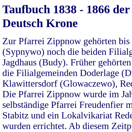
Taufbuch 1838 - 1866 der
Deutsch Krone
Zur Pfarrei Zippnow gehörten bi
(Sypnywo) noch die beiden Filial
Jagdhaus (Budy). Früher gehörten 
die Filialgemeinden Doderlage (D
Klawittersdorf (Glowaczewo), Red
Die Pfarrei Zippnow wurde im Jah
selbständige Pfarrei Freudenfier m
Stabitz und ein Lokalvikariat Red
wurden errichtet. Ab diesem Zeitp