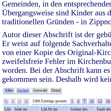
Gemeinden, in den entsprechende
Übergangsweise sind Kinder aus 
traditionellen Gründen - in Zippn
Autor dieser Abschrift ist der geb
Er weist auf folgende Sachverhalte
von einer Kopie des Original-Kirc
zweifelsfreie Fehler im Kirchenbuc
worden. Bei der Abschrift kann e
gekommen sein. Deshalb wird kein
Alles
Suchen
Auswahl
Detail
|<
<
>
>|
3380 Einträge gesamt:
1
4
7
10
13
16
Lfd-
Seite im
Lfd-Nr im
Geburt des
Taufe de