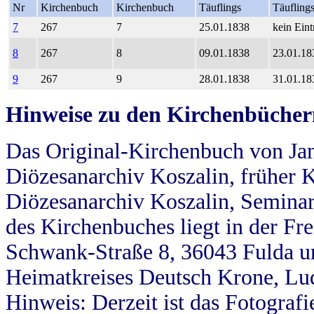
Nr
Kirchenbuch
Kirchenbuch
Täuflings
Täufling
7
267
7
25.01.1838
kein Eint
8
267
8
09.01.1838
23.01.18
9
267
9
28.01.1838
31.01.18
Hinweise zu den Kirchenbücher
Das Original-Kirchenbuch von Jan
Diözesanarchiv Koszalin, früher Kö
Diözesanarchiv Koszalin, Seminar
des Kirchenbuches liegt in der Fr
Schwank-Straße 8, 36043 Fulda u
Heimatkreises Deutsch Krone, Lu
Hinweis: Derzeit ist das Fotograf