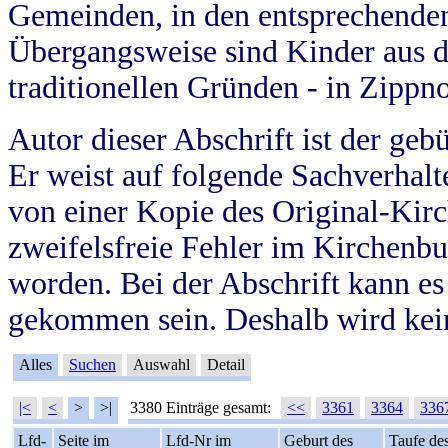
Gemeinden, in den entsprechende
Übergangsweise sind Kinder aus 
traditionellen Gründen - in Zippn
Autor dieser Abschrift ist der geb
Er weist auf folgende Sachverhalte
von einer Kopie des Original-Kirc
zweifelsfreie Fehler im Kirchenbuc
worden. Bei der Abschrift kann e
gekommen sein. Deshalb wird kein
Alles
Suchen
Auswahl
Detail
|<
<
>
>|
3380 Einträge gesamt:
<<
3361
3364
336
Lfd-
Seite im
Lfd-Nr im
Geburt des
Taufe de