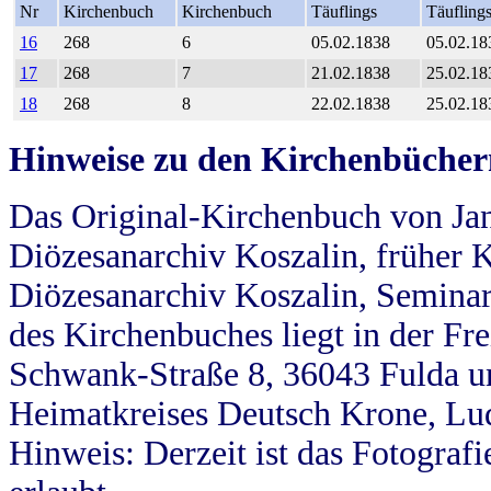
Nr
Kirchenbuch
Kirchenbuch
Täuflings
Täufling
16
268
6
05.02.1838
05.02.18
17
268
7
21.02.1838
25.02.18
18
268
8
22.02.1838
25.02.18
Hinweise zu den Kirchenbücher
Das Original-Kirchenbuch von Jan
Diözesanarchiv Koszalin, früher Kö
Diözesanarchiv Koszalin, Seminar
des Kirchenbuches liegt in der Fr
Schwank-Straße 8, 36043 Fulda u
Heimatkreises Deutsch Krone, Lu
Hinweis: Derzeit ist das Fotograf