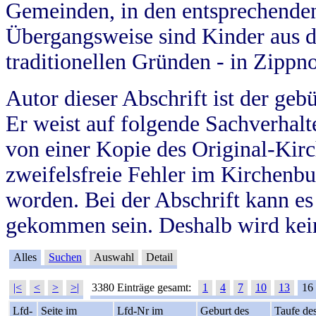
Gemeinden, in den entsprechende
Übergangsweise sind Kinder aus 
traditionellen Gründen - in Zippn
Autor dieser Abschrift ist der geb
Er weist auf folgende Sachverhalte
von einer Kopie des Original-Kirc
zweifelsfreie Fehler im Kirchenbuc
worden. Bei der Abschrift kann e
gekommen sein. Deshalb wird kein
Alles
Suchen
Auswahl
Detail
|<
<
>
>|
3380 Einträge gesamt:
1
4
7
10
13
16
Lfd-
Seite im
Lfd-Nr im
Geburt des
Taufe de