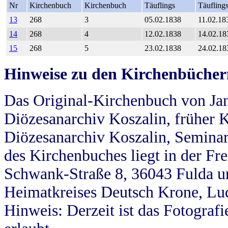
Nr
Kirchenbuch
Kirchenbuch
Täuflings
Täufling
13
268
3
05.02.1838
11.02.18
14
268
4
12.02.1838
14.02.18
15
268
5
23.02.1838
24.02.18
Hinweise zu den Kirchenbücher
Das Original-Kirchenbuch von Jan
Diözesanarchiv Koszalin, früher Kö
Diözesanarchiv Koszalin, Seminar
des Kirchenbuches liegt in der Fr
Schwank-Straße 8, 36043 Fulda u
Heimatkreises Deutsch Krone, Lu
Hinweis: Derzeit ist das Fotograf