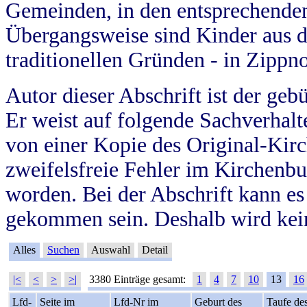
Gemeinden, in den entsprechende
Übergangsweise sind Kinder aus 
traditionellen Gründen - in Zippn
Autor dieser Abschrift ist der geb
Er weist auf folgende Sachverhalte
von einer Kopie des Original-Kirc
zweifelsfreie Fehler im Kirchenbuc
worden. Bei der Abschrift kann e
gekommen sein. Deshalb wird kein
Alles
Suchen
Auswahl
Detail
|<
<
>
>|
3380 Einträge gesamt:
1
4
7
10
13
16
Lfd-
Seite im
Lfd-Nr im
Geburt des
Taufe de