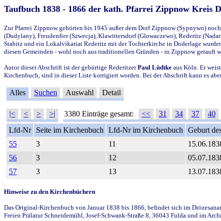
Taufbuch 1838 - 1866 der kath. Pfarrei Zippnow Kreis 
Zur Pfarrei Zippnow gehörten bis 1945 außer dem Dorf Zippnow (Sypnywo) noch d
(Dudylany), Freudenfier (Szwecja), Klawittersdorf (Glowaczewo), Rederitz (Nadarz
Stabitz und ein Lokalvikariat Rederitz mit der Tochterkirche in Doderlage wurd
diesen Gemeinden - wohl noch aus traditionellen Gründen - in Zippnow getauft 
Autor dieser Abschrift ist der gebürtige Rederitzer
Paul Lüdtke
aus Köln. Er weist
Kirchenbuch, sind in dieser Liste korrigiert worden. Bei der Abschrift kann es 
Alles
Suchen
Auswahl
Detail
|<
<
>
>|
3380 Einträge gesamt:
<<
31
34
37
40
Lfd-Nr
Seite im Kirchenbuch
Lfd-Nr im Kirchenbuch
Geburt des
55
3
11
15.06.183
56
3
12
05.07.183
57
3
13
13.07.183
Hinweise zu den Kirchenbüchern
Das Original-Kirchenbuch von Januar 1838 bis 1866, befindet sich im Diözesanarch
Freien Prälatur Schneidemühl, Josef-Schwank-Straße 8, 36043 Fulda und im Archi