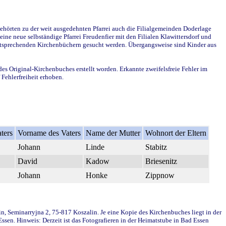
ehörten zu der weit ausgedehnten Pfarrei auch die Filialgemeinden Doderlage
ine neue selbständige Pfarrei Freudenfier mit den Filialen Klawittersdorf und
 entsprechenden Kirchenbüchern gesucht werden. Übergangsweise sind Kinder aus
des Original-Kirchenbuches erstellt worden. Erkannte zweifelsfreie Fehler im
Fehlerfreiheit erhoben.
ters
Vorname des Vaters
Name der Mutter
Wohnort der Eltern
Johann
Linde
Stabitz
David
Kadow
Briesenitz
Johann
Honke
Zippnow
in, Seminarryjna 2, 75-817 Koszalin. Je eine Kopie des Kirchenbuches liegt in der
en. Hinweis: Derzeit ist das Fotografieren in der Heimatstube in Bad Essen