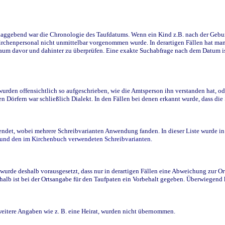
ggebend war die Chronologie des Taufdatums. Wenn ein Kind z.B. nach der Geburt 
rchenpersonal nicht unmittelbar vorgenommen wurde. In derartigen Fällen hat man d
raum davor und dahinter zu überprüfen. Eine exakte Suchabfrage nach dem Datum i
den offensichtlich so aufgeschrieben, wie die Amtsperson ihn verstanden hat, ode
n Dörfern war schließlich Dialekt. In den Fällen bei denen erkannt wurde, dass di
t, wobei mehrere Schreibvarianten Anwendung fanden. In dieser Liste wurde in de
n und den im Kirchenbuch verwendeten Schreibvarianten.
wurde deshalb vorausgesetzt, dass nur in derartigen Fällen eine Abweichung zur O
eshalb ist bei der Ortsangabe für den Taufpaten ein Vorbehalt gegeben. Überwiegen
weitere Angaben wie z. B. eine Heirat, wurden nicht übernommen.