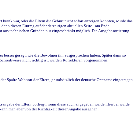
krank war, oder die Eltern die Geburt nicht sofort anzeigen konnten, wurde das
ann diesen Eintrag auf der derzeitigen aktuellen Seite - am Ende -
st aus technischen Gründen nur eingeschränkt möglich. Die Ausgabesortierung
r besser gesagt, wie die Bewohner ihn ausgesprochen haben. Später dann so
e Schreibweise nicht richtig ist, wurden Korrekturen vorgenommen.
r Spalte Wohnort der Eltern, grundsätzlich der deutsche Ortsname eingetragen.
rtsangabe der Eltern vorliegt, wenn diese auch angegeben wurde. Hierbei wurde
d kann man aber von der Richtigkeit dieser Angabe ausgehen.