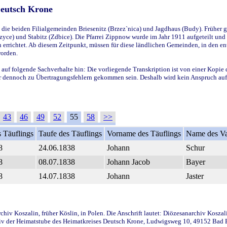
Deutsch Krone
ie beiden Filialgemeinden Briesenitz (Brzez`nica) und Jagdhaus (Budy). Früher g
yce) und Stabitz (Zdbice). Die Pfarrei Zippnow wurde im Jahr 1911 aufgeteilt und e
en errichtet. Ab diesem Zeitpunkt, müssen für diese ländlichen Gemeinden, in den
worden.
 auf folgende Sachverhalte hin: Die vorliegende Transkription ist von einer Kopie 
aber dennoch zu Übertragungsfehlern gekommen sein. Deshalb wird kein Anspruch auf 
43
46
49
52
55
58
>>
 Täuflings
Taufe des Täuflings
Vorname des Täuflings
Name des Va
8
24.06.1838
Johann
Schur
8
08.07.1838
Johann Jacob
Bayer
8
14.07.1838
Johann
Jaster
iv Koszalin, früher Köslin, in Polen. Die Anschrift lautet: Diözesanarchiv Koszal
v der Heimatstube des Heimatkreises Deutsch Krone, Ludwigsweg 10, 49152 Bad Ess