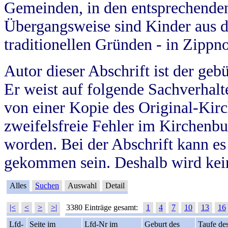
Gemeinden, in den entsprechende
Übergangsweise sind Kinder aus 
traditionellen Gründen - in Zippn
Autor dieser Abschrift ist der geb
Er weist auf folgende Sachverhalte
von einer Kopie des Original-Kirc
zweifelsfreie Fehler im Kirchenbuc
worden. Bei der Abschrift kann e
gekommen sein. Deshalb wird kein
Alles
Suchen
Auswahl
Detail
|<
<
>
>|
3380 Einträge gesamt:
1
4
7
10
13
16
Lfd-
Seite im
Lfd-Nr im
Geburt des
Taufe de