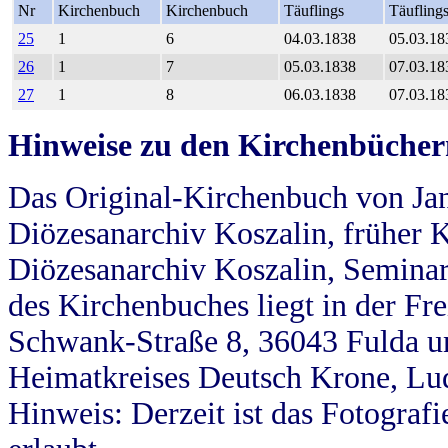
Nr
Kirchenbuch
Kirchenbuch
Täuflings
Täufling
25
1
6
04.03.1838
05.03.18
26
1
7
05.03.1838
07.03.18
27
1
8
06.03.1838
07.03.18
Hinweise zu den Kirchenbücher
Das Original-Kirchenbuch von Jan
Diözesanarchiv Koszalin, früher Kö
Diözesanarchiv Koszalin, Seminar
des Kirchenbuches liegt in der Fr
Schwank-Straße 8, 36043 Fulda u
Heimatkreises Deutsch Krone, Lu
Hinweis: Derzeit ist das Fotograf