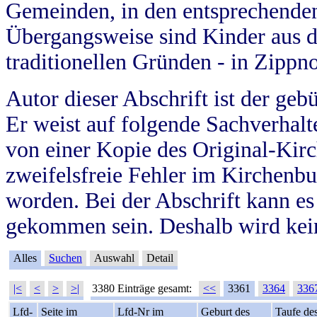
Gemeinden, in den entsprechende
Übergangsweise sind Kinder aus 
traditionellen Gründen - in Zippn
Autor dieser Abschrift ist der geb
Er weist auf folgende Sachverhalte
von einer Kopie des Original-Kirc
zweifelsfreie Fehler im Kirchenbuc
worden. Bei der Abschrift kann e
gekommen sein. Deshalb wird kein
Alles
Suchen
Auswahl
Detail
|<
<
>
>|
3380 Einträge gesamt:
<<
3361
3364
336
Lfd-
Seite im
Lfd-Nr im
Geburt des
Taufe de