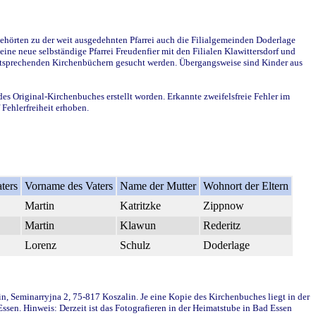
ehörten zu der weit ausgedehnten Pfarrei auch die Filialgemeinden Doderlage
ine neue selbständige Pfarrei Freudenfier mit den Filialen Klawittersdorf und
 entsprechenden Kirchenbüchern gesucht werden. Übergangsweise sind Kinder aus
des Original-Kirchenbuches erstellt worden. Erkannte zweifelsfreie Fehler im
Fehlerfreiheit erhoben.
ters
Vorname des Vaters
Name der Mutter
Wohnort der Eltern
Martin
Katritzke
Zippnow
Martin
Klawun
Rederitz
Lorenz
Schulz
Doderlage
in, Seminarryjna 2, 75-817 Koszalin. Je eine Kopie des Kirchenbuches liegt in der
en. Hinweis: Derzeit ist das Fotografieren in der Heimatstube in Bad Essen