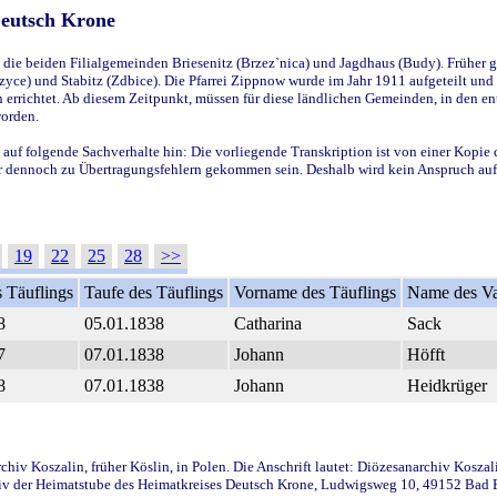
Deutsch Krone
ie beiden Filialgemeinden Briesenitz (Brzez`nica) und Jagdhaus (Budy). Früher g
yce) und Stabitz (Zdbice). Die Pfarrei Zippnow wurde im Jahr 1911 aufgeteilt und e
en errichtet. Ab diesem Zeitpunkt, müssen für diese ländlichen Gemeinden, in den
worden.
 auf folgende Sachverhalte hin: Die vorliegende Transkription ist von einer Kopie 
aber dennoch zu Übertragungsfehlern gekommen sein. Deshalb wird kein Anspruch auf 
19
22
25
28
>>
 Täuflings
Taufe des Täuflings
Vorname des Täuflings
Name des Va
8
05.01.1838
Catharina
Sack
7
07.01.1838
Johann
Höfft
8
07.01.1838
Johann
Heidkrüger
iv Koszalin, früher Köslin, in Polen. Die Anschrift lautet: Diözesanarchiv Koszal
v der Heimatstube des Heimatkreises Deutsch Krone, Ludwigsweg 10, 49152 Bad Ess