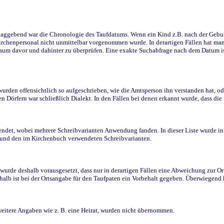
ggebend war die Chronologie des Taufdatums. Wenn ein Kind z.B. nach der Geburt 
rchenpersonal nicht unmittelbar vorgenommen wurde. In derartigen Fällen hat man d
raum davor und dahinter zu überprüfen. Eine exakte Suchabfrage nach dem Datum i
den offensichtlich so aufgeschrieben, wie die Amtsperson ihn verstanden hat, ode
n Dörfern war schließlich Dialekt. In den Fällen bei denen erkannt wurde, dass di
t, wobei mehrere Schreibvarianten Anwendung fanden. In dieser Liste wurde in de
n und den im Kirchenbuch verwendeten Schreibvarianten.
wurde deshalb vorausgesetzt, dass nur in derartigen Fällen eine Abweichung zur O
eshalb ist bei der Ortsangabe für den Taufpaten ein Vorbehalt gegeben. Überwiegen
weitere Angaben wie z. B. eine Heirat, wurden nicht übernommen.