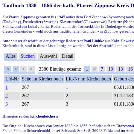
Taufbuch 1838 - 1866 der kath. Pfarrei Zippnow Kreis 
Zur Pfarrei Zippnow gehörten bis 1945 außer dem Dorf Zippnow (Sypnywo) noch d
(Dudylany), Freudenfier (Szwecja), Klawittersdorf (Glowaczewo), Rederitz (Nadarz
Stabitz und ein Lokalvikariat Rederitz mit der Tochterkirche in Doderlage wurd
diesen Gemeinden - wohl noch aus traditionellen Gründen - in Zippnow getauft 
Autor dieser Abschrift ist der gebürtige Rederitzer
Paul Lüdtke
aus Köln. Er weist
Kirchenbuch, sind in dieser Liste korrigiert worden. Bei der Abschrift kann es 
Alles
Suchen
Auswahl
Detail
|<
<
>
>|
3380 Einträge gesamt:
1
4
7
10
13
16
Lfd-Nr
Seite im Kirchenbuch
Lfd-Nr im Kirchenbuch
Geburt des
1
267
1
05.01.183
2
267
2
31.12.183
3
267
3
01.01.183
Hinweise zu den Kirchenbüchern
Das Original-Kirchenbuch von Januar 1838 bis 1866, befindet sich im Diözesanarch
Freien Prälatur Schneidemühl, Josef-Schwank-Straße 8, 36043 Fulda und im Archi