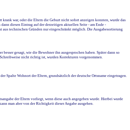
krank war, oder die Eltern die Geburt nicht sofort anzeigen konnten, wurde das
ann diesen Eintrag auf der derzeitigen aktuellen Seite - am Ende -
st aus technischen Gründen nur eingeschränkt möglich. Die Ausgabesortierung
r besser gesagt, wie die Bewohner ihn ausgesprochen haben. Später dann so
e Schreibweise nicht richtig ist, wurden Korrekturen vorgenommen.
r Spalte Wohnort der Eltern, grundsätzlich der deutsche Ortsname eingetragen.
rtsangabe der Eltern vorliegt, wenn diese auch angegeben wurde. Hierbei wurde
d kann man aber von der Richtigkeit dieser Angabe ausgehen.