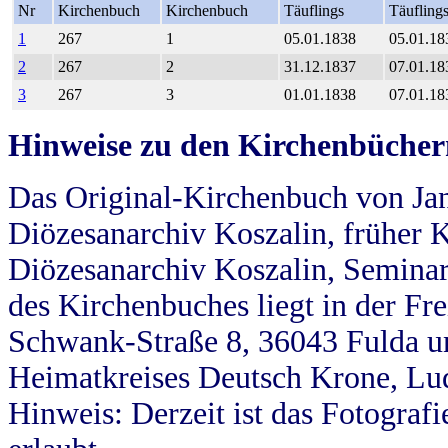
Nr
Kirchenbuch
Kirchenbuch
Täuflings
Täufling
1
267
1
05.01.1838
05.01.18
2
267
2
31.12.1837
07.01.18
3
267
3
01.01.1838
07.01.18
Hinweise zu den Kirchenbücher
Das Original-Kirchenbuch von Jan
Diözesanarchiv Koszalin, früher Kö
Diözesanarchiv Koszalin, Seminar
des Kirchenbuches liegt in der Fr
Schwank-Straße 8, 36043 Fulda u
Heimatkreises Deutsch Krone, Lu
Hinweis: Derzeit ist das Fotograf