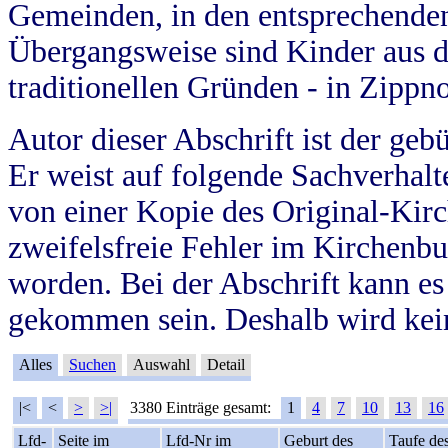
Gemeinden, in den entsprechende
Übergangsweise sind Kinder aus 
traditionellen Gründen - in Zippn
Autor dieser Abschrift ist der geb
Er weist auf folgende Sachverhalte
von einer Kopie des Original-Kirc
zweifelsfreie Fehler im Kirchenbuc
worden. Bei der Abschrift kann e
gekommen sein. Deshalb wird kein
Alles
Suchen
Auswahl
Detail
|<
<
>
>|
3380 Einträge gesamt:
1
4
7
10
13
16
Lfd-
Seite im
Lfd-Nr im
Geburt des
Taufe de