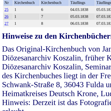
Nr
Kirchenbuch
Kirchenbuch
Täuflings
Täufling
25
1
6
04.03.1838
05.03.18
26
1
7
05.03.1838
07.03.18
27
1
8
06.03.1838
07.03.18
Hinweise zu den Kirchenbücher
Das Original-Kirchenbuch von Jan
Diözesanarchiv Koszalin, früher Kö
Diözesanarchiv Koszalin, Seminar
des Kirchenbuches liegt in der Fr
Schwank-Straße 8, 36043 Fulda u
Heimatkreises Deutsch Krone, Lu
Hinweis: Derzeit ist das Fotograf