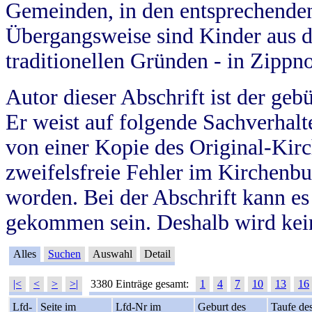
Gemeinden, in den entsprechende
Übergangsweise sind Kinder aus 
traditionellen Gründen - in Zippn
Autor dieser Abschrift ist der geb
Er weist auf folgende Sachverhalte
von einer Kopie des Original-Kirc
zweifelsfreie Fehler im Kirchenbuc
worden. Bei der Abschrift kann e
gekommen sein. Deshalb wird kein
Alles
Suchen
Auswahl
Detail
|<
<
>
>|
3380 Einträge gesamt:
1
4
7
10
13
16
Lfd-
Seite im
Lfd-Nr im
Geburt des
Taufe de