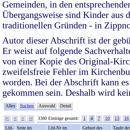
Gemeinden, in den entsprechende
Übergangsweise sind Kinder aus 
traditionellen Gründen - in Zippn
Autor dieser Abschrift ist der geb
Er weist auf folgende Sachverhalte
von einer Kopie des Original-Kirc
zweifelsfreie Fehler im Kirchenbuc
worden. Bei der Abschrift kann e
gekommen sein. Deshalb wird kein
Alles
Suchen
Auswahl
Detail
|<
<
>
>|
3380 Einträge gesamt:
1
4
7
10
13
16
Lfd-
Seite im
Lfd-Nr im
Geburt des
Taufe de