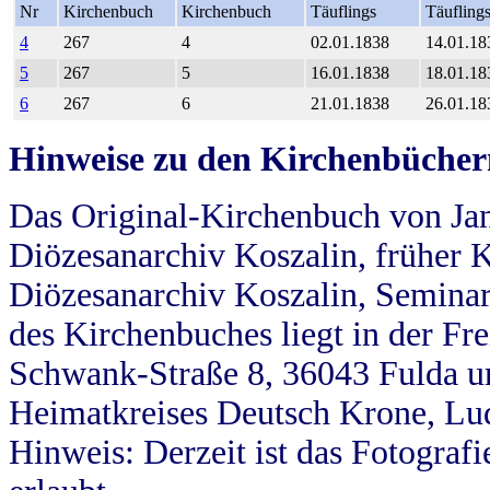
Nr
Kirchenbuch
Kirchenbuch
Täuflings
Täufling
4
267
4
02.01.1838
14.01.18
5
267
5
16.01.1838
18.01.18
6
267
6
21.01.1838
26.01.18
Hinweise zu den Kirchenbücher
Das Original-Kirchenbuch von Jan
Diözesanarchiv Koszalin, früher Kö
Diözesanarchiv Koszalin, Seminar
des Kirchenbuches liegt in der Fr
Schwank-Straße 8, 36043 Fulda u
Heimatkreises Deutsch Krone, Lu
Hinweis: Derzeit ist das Fotograf