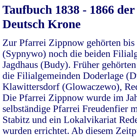
Taufbuch 1838 - 1866 der
Deutsch Krone
Zur Pfarrei Zippnow gehörten bi
(Sypnywo) noch die beiden Filial
Jagdhaus (Budy). Früher gehörten 
die Filialgemeinden Doderlage (D
Klawittersdorf (Glowaczewo), Red
Die Pfarrei Zippnow wurde im Jah
selbständige Pfarrei Freudenfier m
Stabitz und ein Lokalvikariat Red
wurden errichtet. Ab diesem Zeitp