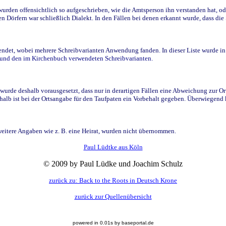
den offensichtlich so aufgeschrieben, wie die Amtsperson ihn verstanden hat, ode
n Dörfern war schließlich Dialekt. In den Fällen bei denen erkannt wurde, dass di
t, wobei mehrere Schreibvarianten Anwendung fanden. In dieser Liste wurde in de
n und den im Kirchenbuch verwendeten Schreibvarianten.
wurde deshalb vorausgesetzt, dass nur in derartigen Fällen eine Abweichung zur O
eshalb ist bei der Ortsangabe für den Taufpaten ein Vorbehalt gegeben. Überwiegen
weitere Angaben wie z. B. eine Heirat, wurden nicht übernommen.
Paul Lüdtke aus Köln
© 2009 by Paul Lüdke und Joachim Schulz
zurück zu: Back to the Roots in Deutsch Krone
zurück zur Quellenübersicht
powered in 0.01s by baseportal.de