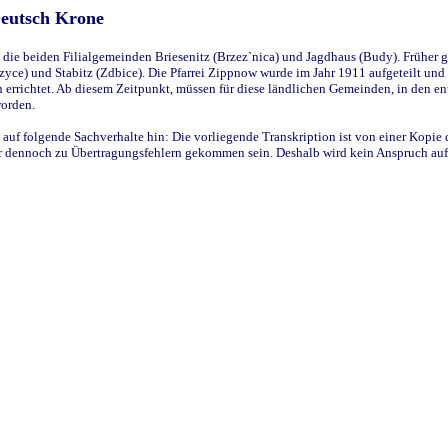
Deutsch Krone
ie beiden Filialgemeinden Briesenitz (Brzez`nica) und Jagdhaus (Budy). Früher g
yce) und Stabitz (Zdbice). Die Pfarrei Zippnow wurde im Jahr 1911 aufgeteilt und e
en errichtet. Ab diesem Zeitpunkt, müssen für diese ländlichen Gemeinden, in den
worden.
 auf folgende Sachverhalte hin: Die vorliegende Transkription ist von einer Kopie 
aber dennoch zu Übertragungsfehlern gekommen sein. Deshalb wird kein Anspruch auf 