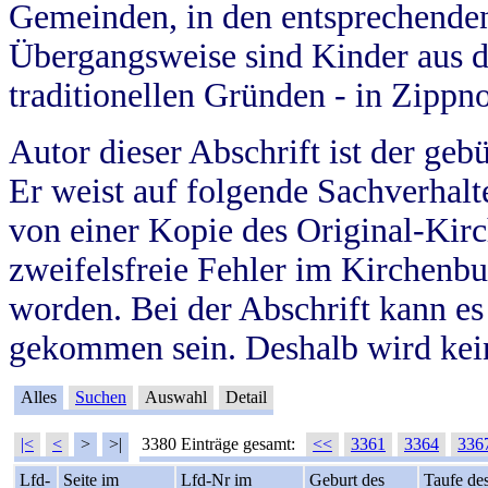
Gemeinden, in den entsprechende
Übergangsweise sind Kinder aus 
traditionellen Gründen - in Zippn
Autor dieser Abschrift ist der geb
Er weist auf folgende Sachverhalte
von einer Kopie des Original-Kirc
zweifelsfreie Fehler im Kirchenbuc
worden. Bei der Abschrift kann e
gekommen sein. Deshalb wird kein
Alles
Suchen
Auswahl
Detail
|<
<
>
>|
3380 Einträge gesamt:
<<
3361
3364
336
Lfd-
Seite im
Lfd-Nr im
Geburt des
Taufe de