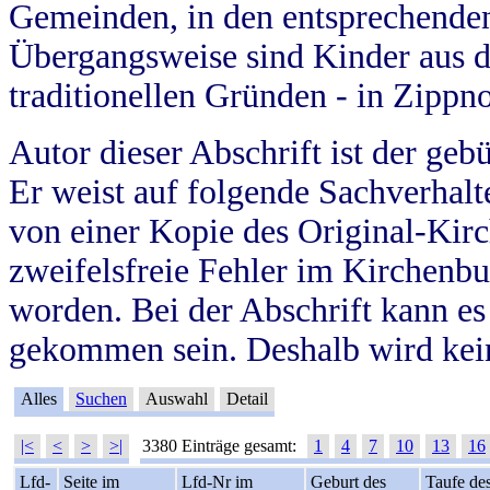
Gemeinden, in den entsprechende
Übergangsweise sind Kinder aus 
traditionellen Gründen - in Zippn
Autor dieser Abschrift ist der geb
Er weist auf folgende Sachverhalte
von einer Kopie des Original-Kirc
zweifelsfreie Fehler im Kirchenbuc
worden. Bei der Abschrift kann e
gekommen sein. Deshalb wird kein
Alles
Suchen
Auswahl
Detail
|<
<
>
>|
3380 Einträge gesamt:
1
4
7
10
13
16
Lfd-
Seite im
Lfd-Nr im
Geburt des
Taufe de