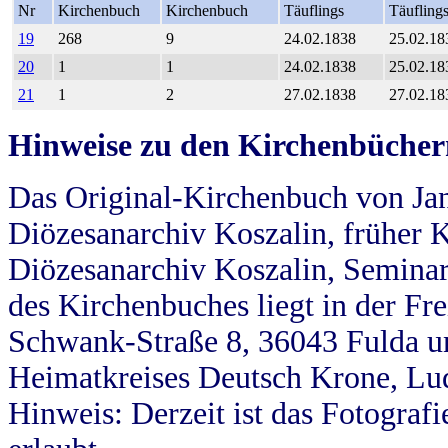
Nr
Kirchenbuch
Kirchenbuch
Täuflings
Täufling
19
268
9
24.02.1838
25.02.18
20
1
1
24.02.1838
25.02.18
21
1
2
27.02.1838
27.02.18
Hinweise zu den Kirchenbücher
Das Original-Kirchenbuch von Jan
Diözesanarchiv Koszalin, früher Kö
Diözesanarchiv Koszalin, Seminar
des Kirchenbuches liegt in der Fr
Schwank-Straße 8, 36043 Fulda u
Heimatkreises Deutsch Krone, Lu
Hinweis: Derzeit ist das Fotograf