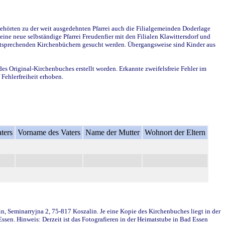
ehörten zu der weit ausgedehnten Pfarrei auch die Filialgemeinden Doderlage
ine neue selbständige Pfarrei Freudenfier mit den Filialen Klawittersdorf und
 entsprechenden Kirchenbüchern gesucht werden. Übergangsweise sind Kinder aus
des Original-Kirchenbuches erstellt worden. Erkannte zweifelsfreie Fehler im
Fehlerfreiheit erhoben.
ters
Vorname des Vaters
Name der Mutter
Wohnort der Eltern
in, Seminarryjna 2, 75-817 Koszalin. Je eine Kopie des Kirchenbuches liegt in der
en. Hinweis: Derzeit ist das Fotografieren in der Heimatstube in Bad Essen