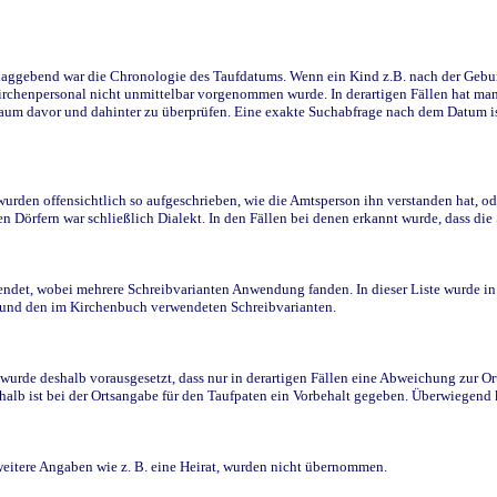
ggebend war die Chronologie des Taufdatums. Wenn ein Kind z.B. nach der Geburt 
rchenpersonal nicht unmittelbar vorgenommen wurde. In derartigen Fällen hat man d
raum davor und dahinter zu überprüfen. Eine exakte Suchabfrage nach dem Datum i
den offensichtlich so aufgeschrieben, wie die Amtsperson ihn verstanden hat, ode
n Dörfern war schließlich Dialekt. In den Fällen bei denen erkannt wurde, dass di
t, wobei mehrere Schreibvarianten Anwendung fanden. In dieser Liste wurde in de
n und den im Kirchenbuch verwendeten Schreibvarianten.
wurde deshalb vorausgesetzt, dass nur in derartigen Fällen eine Abweichung zur O
eshalb ist bei der Ortsangabe für den Taufpaten ein Vorbehalt gegeben. Überwiegen
weitere Angaben wie z. B. eine Heirat, wurden nicht übernommen.