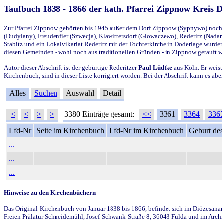
Taufbuch 1838 - 1866 der kath. Pfarrei Zippnow Kreis 
Zur Pfarrei Zippnow gehörten bis 1945 außer dem Dorf Zippnow (Sypnywo) noch d
(Dudylany), Freudenfier (Szwecja), Klawittersdorf (Glowaczewo), Rederitz (Nadarz
Stabitz und ein Lokalvikariat Rederitz mit der Tochterkirche in Doderlage wurd
diesen Gemeinden - wohl noch aus traditionellen Gründen - in Zippnow getauft 
Autor dieser Abschrift ist der gebürtige Rederitzer
Paul Lüdtke
aus Köln. Er weist
Kirchenbuch, sind in dieser Liste korrigiert worden. Bei der Abschrift kann es 
Alles
Suchen
Auswahl
Detail
|<
<
>
>|
3380 Einträge gesamt:
<<
3361
3364
336
Lfd-Nr
Seite im Kirchenbuch
Lfd-Nr im Kirchenbuch
Geburt des
...
...
...
Hinweise zu den Kirchenbüchern
Das Original-Kirchenbuch von Januar 1838 bis 1866, befindet sich im Diözesanarch
Freien Prälatur Schneidemühl, Josef-Schwank-Straße 8, 36043 Fulda und im Archi