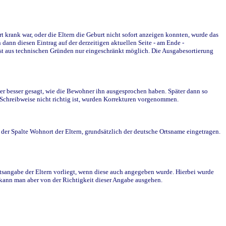
krank war, oder die Eltern die Geburt nicht sofort anzeigen konnten, wurde das
ann diesen Eintrag auf der derzeitigen aktuellen Seite - am Ende -
st aus technischen Gründen nur eingeschränkt möglich. Die Ausgabesortierung
r besser gesagt, wie die Bewohner ihn ausgesprochen haben. Später dann so
e Schreibweise nicht richtig ist, wurden Korrekturen vorgenommen.
r Spalte Wohnort der Eltern, grundsätzlich der deutsche Ortsname eingetragen.
rtsangabe der Eltern vorliegt, wenn diese auch angegeben wurde. Hierbei wurde
d kann man aber von der Richtigkeit dieser Angabe ausgehen.