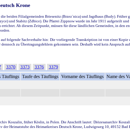
Deutsch Krone
ie beiden Filialgemeinden Briesenitz (Brzez`nica) und Jagdhaus (Budy). Früher g
yce) und Stabitz (Zdbice). Die Pfarrei Zippnow wurde im Jahr 1911 aufgeteilt und e
en errichtet. Ab diesem Zeitpunkt, müssen für diese ländlichen Gemeinden, in den
worden.
 auf folgende Sachverhalte hin: Die vorliegende Transkription ist von einer Kopie 
aber dennoch zu Übertragungsfehlern gekommen sein. Deshalb wird kein Anspruch auf 
7
3370
3373
3376
3379
 Täuflings
Taufe des Täuflings
Vorname des Täuflings
Name des Va
iv Koszalin, früher Köslin, in Polen. Die Anschrift lautet: Diözesanarchiv Koszal
v der Heimatstube des Heimatkreises Deutsch Krone, Ludwigsweg 10, 49152 Bad Ess