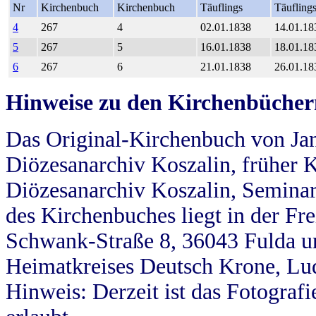
Nr
Kirchenbuch
Kirchenbuch
Täuflings
Täufling
4
267
4
02.01.1838
14.01.18
5
267
5
16.01.1838
18.01.18
6
267
6
21.01.1838
26.01.18
Hinweise zu den Kirchenbücher
Das Original-Kirchenbuch von Jan
Diözesanarchiv Koszalin, früher Kö
Diözesanarchiv Koszalin, Seminar
des Kirchenbuches liegt in der Fr
Schwank-Straße 8, 36043 Fulda u
Heimatkreises Deutsch Krone, Lu
Hinweis: Derzeit ist das Fotograf