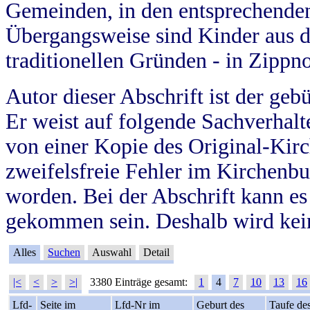
Gemeinden, in den entsprechende
Übergangsweise sind Kinder aus 
traditionellen Gründen - in Zippn
Autor dieser Abschrift ist der geb
Er weist auf folgende Sachverhalte
von einer Kopie des Original-Kirc
zweifelsfreie Fehler im Kirchenbuc
worden. Bei der Abschrift kann e
gekommen sein. Deshalb wird kein
Alles
Suchen
Auswahl
Detail
|<
<
>
>|
3380 Einträge gesamt:
1
4
7
10
13
16
Lfd-
Seite im
Lfd-Nr im
Geburt des
Taufe de