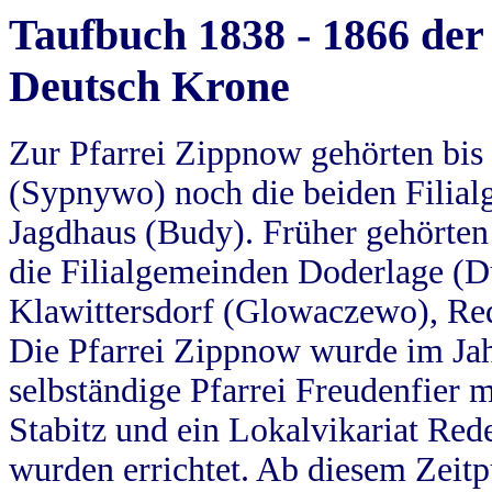
Taufbuch 1838 - 1866 der
Deutsch Krone
Zur Pfarrei Zippnow gehörten bi
(Sypnywo) noch die beiden Filial
Jagdhaus (Budy). Früher gehörten 
die Filialgemeinden Doderlage (D
Klawittersdorf (Glowaczewo), Red
Die Pfarrei Zippnow wurde im Jah
selbständige Pfarrei Freudenfier m
Stabitz und ein Lokalvikariat Red
wurden errichtet. Ab diesem Zeitp