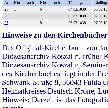
Nr
Kirchenbuch
Kirchenbuch
Täuflings
Täufling
25
1
6
04.03.1838
05.03.18
26
1
7
05.03.1838
07.03.18
27
1
8
06.03.1838
07.03.18
Hinweise zu den Kirchenbücher
Das Original-Kirchenbuch von Jan
Diözesanarchiv Koszalin, früher Kö
Diözesanarchiv Koszalin, Seminar
des Kirchenbuches liegt in der Fr
Schwank-Straße 8, 36043 Fulda u
Heimatkreises Deutsch Krone, Lu
Hinweis: Derzeit ist das Fotograf