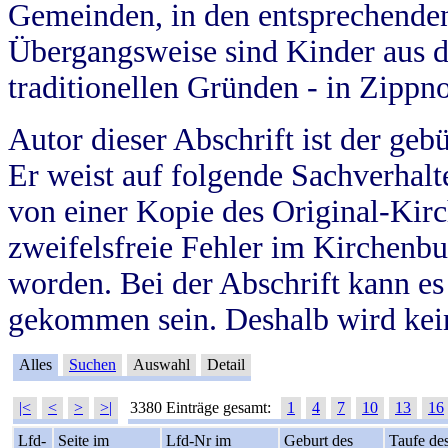
Gemeinden, in den entsprechende
Übergangsweise sind Kinder aus 
traditionellen Gründen - in Zippn
Autor dieser Abschrift ist der geb
Er weist auf folgende Sachverhalte
von einer Kopie des Original-Kirc
zweifelsfreie Fehler im Kirchenbuc
worden. Bei der Abschrift kann e
gekommen sein. Deshalb wird kein
Alles
Suchen
Auswahl
Detail
|<
<
>
>|
3380 Einträge gesamt:
1
4
7
10
13
16
Lfd-
Seite im
Lfd-Nr im
Geburt des
Taufe de