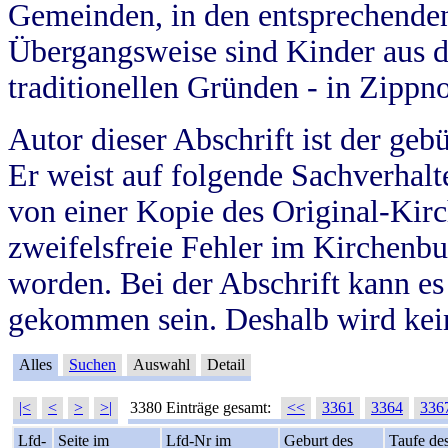
Gemeinden, in den entsprechende
Übergangsweise sind Kinder aus 
traditionellen Gründen - in Zippn
Autor dieser Abschrift ist der geb
Er weist auf folgende Sachverhalte
von einer Kopie des Original-Kirc
zweifelsfreie Fehler im Kirchenbuc
worden. Bei der Abschrift kann e
gekommen sein. Deshalb wird kein
Alles
Suchen
Auswahl
Detail
|<
<
>
>|
3380 Einträge gesamt:
<<
3361
3364
336
Lfd-
Seite im
Lfd-Nr im
Geburt des
Taufe de