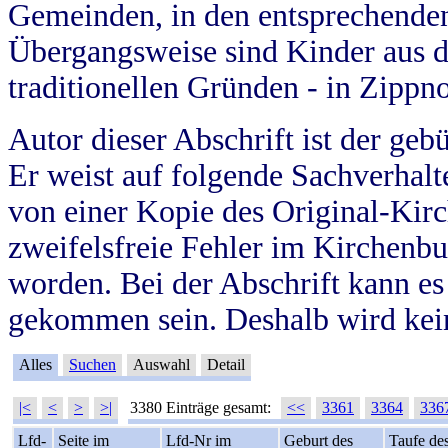
Gemeinden, in den entsprechende
Übergangsweise sind Kinder aus 
traditionellen Gründen - in Zippn
Autor dieser Abschrift ist der geb
Er weist auf folgende Sachverhalte
von einer Kopie des Original-Kirc
zweifelsfreie Fehler im Kirchenbuc
worden. Bei der Abschrift kann e
gekommen sein. Deshalb wird kein
Alles
Suchen
Auswahl
Detail
|<
<
>
>|
3380 Einträge gesamt:
<<
3361
3364
336
Lfd-
Seite im
Lfd-Nr im
Geburt des
Taufe de