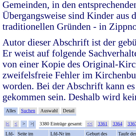
Gemeinden, in den entsprechende
Übergangsweise sind Kinder aus 
traditionellen Gründen - in Zippn
Autor dieser Abschrift ist der geb
Er weist auf folgende Sachverhalte
von einer Kopie des Original-Kirc
zweifelsfreie Fehler im Kirchenbuc
worden. Bei der Abschrift kann e
gekommen sein. Deshalb wird kein
Alles
Suchen
Auswahl
Detail
|<
<
>
>|
3380 Einträge gesamt:
<<
3361
3364
336
Lfd-
Seite im
Lfd-Nr im
Geburt des
Taufe de