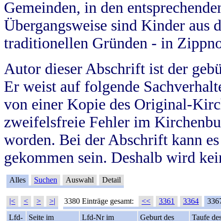
Gemeinden, in den entsprechende
Übergangsweise sind Kinder aus 
traditionellen Gründen - in Zippn
Autor dieser Abschrift ist der geb
Er weist auf folgende Sachverhalte
von einer Kopie des Original-Kirc
zweifelsfreie Fehler im Kirchenbuc
worden. Bei der Abschrift kann e
gekommen sein. Deshalb wird kein
Alles
Suchen
Auswahl
Detail
|<
<
>
>|
3380 Einträge gesamt:
<<
3361
3364
336
Lfd-
Seite im
Lfd-Nr im
Geburt des
Taufe de