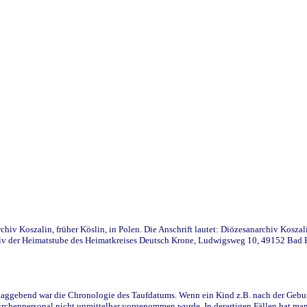
iv Koszalin, früher Köslin, in Polen. Die Anschrift lautet: Diözesanarchiv Koszal
v der Heimatstube des Heimatkreises Deutsch Krone, Ludwigsweg 10, 49152 Bad Ess
ggebend war die Chronologie des Taufdatums. Wenn ein Kind z.B. nach der Geburt 
rchenpersonal nicht unmittelbar vorgenommen wurde. In derartigen Fällen hat man d