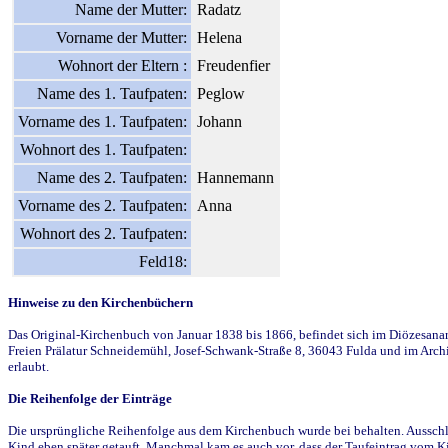
Name der Mutter:
Radatz
Vorname der Mutter:
Helena
Wohnort der Eltern :
Freudenfier
Name des 1. Taufpaten:
Peglow
Vorname des 1. Taufpaten:
Johann
Wohnort des 1. Taufpaten:
Name des 2. Taufpaten:
Hannemann
Vorname des 2. Taufpaten:
Anna
Wohnort des 2. Taufpaten:
Feld18:
Hinweise zu den Kirchenbüchern
Das Original-Kirchenbuch von Januar 1838 bis 1866, befindet sich im Diözesanarch
Freien Prälatur Schneidemühl, Josef-Schwank-Straße 8, 36043 Fulda und im Archi
erlaubt.
Die Reihenfolge der Einträge
Die ursprüngliche Reihenfolge aus dem Kirchenbuch wurde bei behalten. Ausschla
Kind eben später getauft. Manchmal kam es auch vor, dass der Taufeintrag vom Ki