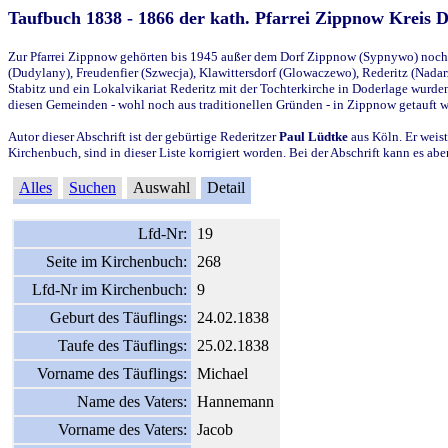
Taufbuch 1838 - 1866 der kath. Pfarrei Zippnow Kreis 
Zur Pfarrei Zippnow gehörten bis 1945 außer dem Dorf Zippnow (Sypnywo) noch d
(Dudylany), Freudenfier (Szwecja), Klawittersdorf (Glowaczewo), Rederitz (Nadarz
Stabitz und ein Lokalvikariat Rederitz mit der Tochterkirche in Doderlage wurd
diesen Gemeinden - wohl noch aus traditionellen Gründen - in Zippnow getauft 
Autor dieser Abschrift ist der gebürtige Rederitzer
Paul Lüdtke
aus Köln. Er weist
Kirchenbuch, sind in dieser Liste korrigiert worden. Bei der Abschrift kann es 
Alles
Suchen
Auswahl
Detail
Lfd-Nr:
19
Seite im Kirchenbuch:
268
Lfd-Nr im Kirchenbuch:
9
Geburt des Täuflings:
24.02.1838
Taufe des Täuflings:
25.02.1838
Vorname des Täuflings:
Michael
Name des Vaters:
Hannemann
Vorname des Vaters:
Jacob