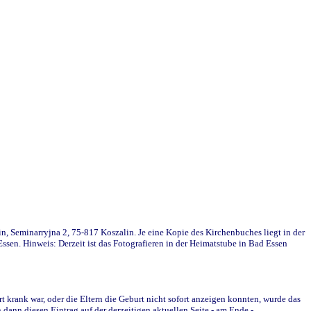
in, Seminarryjna 2, 75-817 Koszalin. Je eine Kopie des Kirchenbuches liegt in der
en. Hinweis: Derzeit ist das Fotografieren in der Heimatstube in Bad Essen
krank war, oder die Eltern die Geburt nicht sofort anzeigen konnten, wurde das
ann diesen Eintrag auf der derzeitigen aktuellen Seite - am Ende -