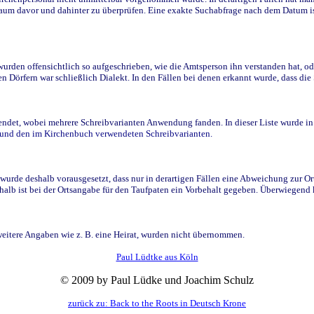
raum davor und dahinter zu überprüfen. Eine exakte Suchabfrage nach dem Datum i
den offensichtlich so aufgeschrieben, wie die Amtsperson ihn verstanden hat, ode
n Dörfern war schließlich Dialekt. In den Fällen bei denen erkannt wurde, dass di
t, wobei mehrere Schreibvarianten Anwendung fanden. In dieser Liste wurde in de
n und den im Kirchenbuch verwendeten Schreibvarianten.
wurde deshalb vorausgesetzt, dass nur in derartigen Fällen eine Abweichung zur O
eshalb ist bei der Ortsangabe für den Taufpaten ein Vorbehalt gegeben. Überwiegen
weitere Angaben wie z. B. eine Heirat, wurden nicht übernommen.
Paul Lüdtke aus Köln
© 2009 by Paul Lüdke und Joachim Schulz
zurück zu: Back to the Roots in Deutsch Krone