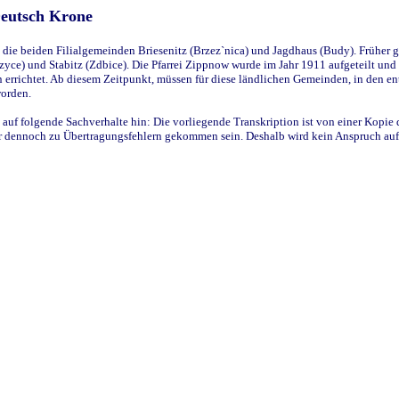
Deutsch Krone
ie beiden Filialgemeinden Briesenitz (Brzez`nica) und Jagdhaus (Budy). Früher g
yce) und Stabitz (Zdbice). Die Pfarrei Zippnow wurde im Jahr 1911 aufgeteilt und e
en errichtet. Ab diesem Zeitpunkt, müssen für diese ländlichen Gemeinden, in den
worden.
 auf folgende Sachverhalte hin: Die vorliegende Transkription ist von einer Kopie 
aber dennoch zu Übertragungsfehlern gekommen sein. Deshalb wird kein Anspruch auf 