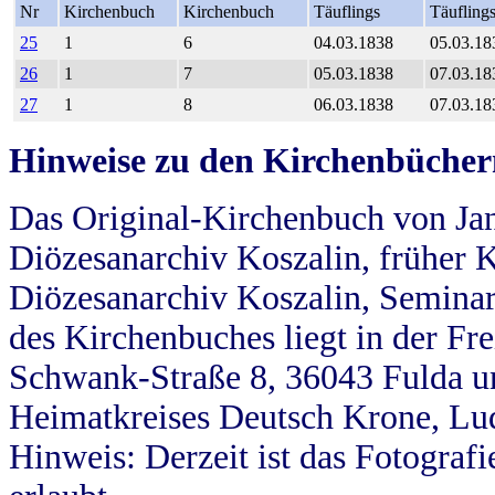
Nr
Kirchenbuch
Kirchenbuch
Täuflings
Täufling
25
1
6
04.03.1838
05.03.18
26
1
7
05.03.1838
07.03.18
27
1
8
06.03.1838
07.03.18
Hinweise zu den Kirchenbücher
Das Original-Kirchenbuch von Jan
Diözesanarchiv Koszalin, früher Kö
Diözesanarchiv Koszalin, Seminar
des Kirchenbuches liegt in der Fr
Schwank-Straße 8, 36043 Fulda u
Heimatkreises Deutsch Krone, Lu
Hinweis: Derzeit ist das Fotograf