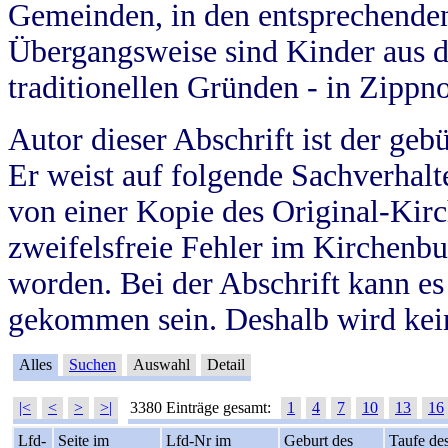
Gemeinden, in den entsprechende
Übergangsweise sind Kinder aus 
traditionellen Gründen - in Zippn
Autor dieser Abschrift ist der geb
Er weist auf folgende Sachverhalte
von einer Kopie des Original-Kirc
zweifelsfreie Fehler im Kirchenbuc
worden. Bei der Abschrift kann e
gekommen sein. Deshalb wird kein
Alles
Suchen
Auswahl
Detail
|<
<
>
>|
3380 Einträge gesamt:
1
4
7
10
13
16
Lfd-
Seite im
Lfd-Nr im
Geburt des
Taufe de