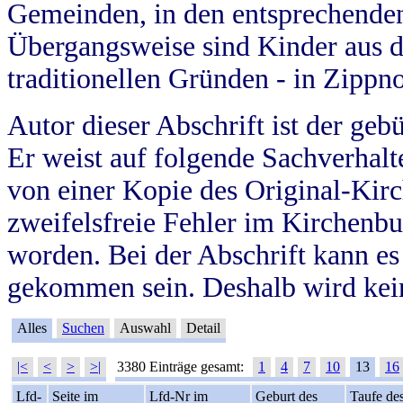
Gemeinden, in den entsprechende
Übergangsweise sind Kinder aus 
traditionellen Gründen - in Zippn
Autor dieser Abschrift ist der geb
Er weist auf folgende Sachverhalte
von einer Kopie des Original-Kirc
zweifelsfreie Fehler im Kirchenbuc
worden. Bei der Abschrift kann e
gekommen sein. Deshalb wird kein
Alles
Suchen
Auswahl
Detail
|<
<
>
>|
3380 Einträge gesamt:
1
4
7
10
13
16
Lfd-
Seite im
Lfd-Nr im
Geburt des
Taufe de