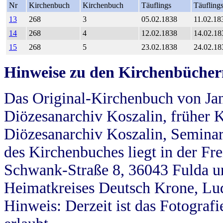
Nr
Kirchenbuch
Kirchenbuch
Täuflings
Täufling
13
268
3
05.02.1838
11.02.18
14
268
4
12.02.1838
14.02.18
15
268
5
23.02.1838
24.02.18
Hinweise zu den Kirchenbücher
Das Original-Kirchenbuch von Jan
Diözesanarchiv Koszalin, früher Kö
Diözesanarchiv Koszalin, Seminar
des Kirchenbuches liegt in der Fr
Schwank-Straße 8, 36043 Fulda u
Heimatkreises Deutsch Krone, Lu
Hinweis: Derzeit ist das Fotograf