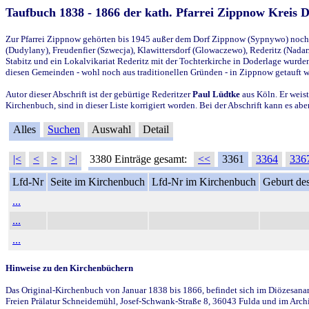
Taufbuch 1838 - 1866 der kath. Pfarrei Zippnow Kreis 
Zur Pfarrei Zippnow gehörten bis 1945 außer dem Dorf Zippnow (Sypnywo) noch d
(Dudylany), Freudenfier (Szwecja), Klawittersdorf (Glowaczewo), Rederitz (Nadarz
Stabitz und ein Lokalvikariat Rederitz mit der Tochterkirche in Doderlage wurd
diesen Gemeinden - wohl noch aus traditionellen Gründen - in Zippnow getauft 
Autor dieser Abschrift ist der gebürtige Rederitzer
Paul Lüdtke
aus Köln. Er weist
Kirchenbuch, sind in dieser Liste korrigiert worden. Bei der Abschrift kann es 
Alles
Suchen
Auswahl
Detail
|<
<
>
>|
3380 Einträge gesamt:
<<
3361
3364
336
Lfd-Nr
Seite im Kirchenbuch
Lfd-Nr im Kirchenbuch
Geburt des
...
...
...
Hinweise zu den Kirchenbüchern
Das Original-Kirchenbuch von Januar 1838 bis 1866, befindet sich im Diözesanarch
Freien Prälatur Schneidemühl, Josef-Schwank-Straße 8, 36043 Fulda und im Archi