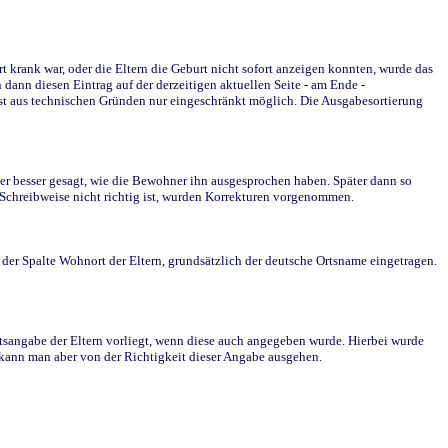
krank war, oder die Eltern die Geburt nicht sofort anzeigen konnten, wurde das
ann diesen Eintrag auf der derzeitigen aktuellen Seite - am Ende -
st aus technischen Gründen nur eingeschränkt möglich. Die Ausgabesortierung
r besser gesagt, wie die Bewohner ihn ausgesprochen haben. Später dann so
e Schreibweise nicht richtig ist, wurden Korrekturen vorgenommen.
r Spalte Wohnort der Eltern, grundsätzlich der deutsche Ortsname eingetragen.
rtsangabe der Eltern vorliegt, wenn diese auch angegeben wurde. Hierbei wurde
d kann man aber von der Richtigkeit dieser Angabe ausgehen.