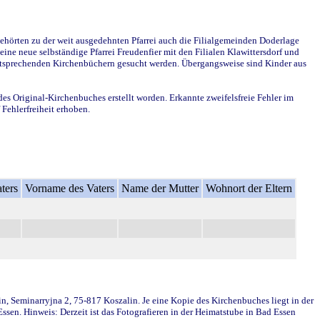
ehörten zu der weit ausgedehnten Pfarrei auch die Filialgemeinden Doderlage
ine neue selbständige Pfarrei Freudenfier mit den Filialen Klawittersdorf und
 entsprechenden Kirchenbüchern gesucht werden. Übergangsweise sind Kinder aus
des Original-Kirchenbuches erstellt worden. Erkannte zweifelsfreie Fehler im
Fehlerfreiheit erhoben.
ters
Vorname des Vaters
Name der Mutter
Wohnort der Eltern
in, Seminarryjna 2, 75-817 Koszalin. Je eine Kopie des Kirchenbuches liegt in der
en. Hinweis: Derzeit ist das Fotografieren in der Heimatstube in Bad Essen