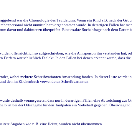
ggebend war die Chronologie des Taufdatums. Wenn ein Kind z.B. nach der Geburt 
rchenpersonal nicht unmittelbar vorgenommen wurde. In derartigen Fällen hat man d
raum davor und dahinter zu überprüfen. Eine exakte Suchabfrage nach dem Datum i
den offensichtlich so aufgeschrieben, wie die Amtsperson ihn verstanden hat, ode
n Dörfern war schließlich Dialekt. In den Fällen bei denen erkannt wurde, dass di
t, wobei mehrere Schreibvarianten Anwendung fanden. In dieser Liste wurde in de
n und den im Kirchenbuch verwendeten Schreibvarianten.
wurde deshalb vorausgesetzt, dass nur in derartigen Fällen eine Abweichung zur O
eshalb ist bei der Ortsangabe für den Taufpaten ein Vorbehalt gegeben. Überwiegen
weitere Angaben wie z. B. eine Heirat, wurden nicht übernommen.