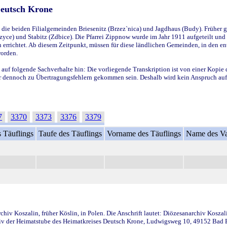
Deutsch Krone
ie beiden Filialgemeinden Briesenitz (Brzez`nica) und Jagdhaus (Budy). Früher g
yce) und Stabitz (Zdbice). Die Pfarrei Zippnow wurde im Jahr 1911 aufgeteilt und e
en errichtet. Ab diesem Zeitpunkt, müssen für diese ländlichen Gemeinden, in den
worden.
 auf folgende Sachverhalte hin: Die vorliegende Transkription ist von einer Kopie 
aber dennoch zu Übertragungsfehlern gekommen sein. Deshalb wird kein Anspruch auf 
7
3370
3373
3376
3379
 Täuflings
Taufe des Täuflings
Vorname des Täuflings
Name des Va
iv Koszalin, früher Köslin, in Polen. Die Anschrift lautet: Diözesanarchiv Koszal
v der Heimatstube des Heimatkreises Deutsch Krone, Ludwigsweg 10, 49152 Bad Ess