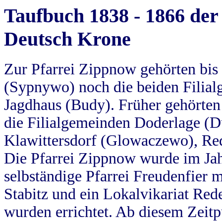
Taufbuch 1838 - 1866 der
Deutsch Krone
Zur Pfarrei Zippnow gehörten bi
(Sypnywo) noch die beiden Filial
Jagdhaus (Budy). Früher gehörten 
die Filialgemeinden Doderlage (D
Klawittersdorf (Glowaczewo), Red
Die Pfarrei Zippnow wurde im Jah
selbständige Pfarrei Freudenfier m
Stabitz und ein Lokalvikariat Red
wurden errichtet. Ab diesem Zeitp