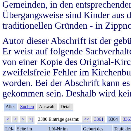
Gemeinden, in den entsprechende
Übergangsweise sind Kinder aus 
traditionellen Gründen - in Zippn
Autor dieser Abschrift ist der geb
Er weist auf folgende Sachverhalte
von einer Kopie des Original-Kirc
zweifelsfreie Fehler im Kirchenbuc
worden. Bei der Abschrift kann e
gekommen sein. Deshalb wird kein
Alles
Suchen
Auswahl
Detail
|<
<
>
>|
3380 Einträge gesamt:
<<
3361
3364
336
Lfd-
Seite im
Lfd-Nr im
Geburt des
Taufe de