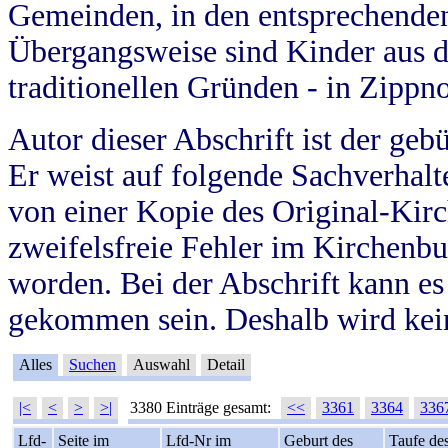
Gemeinden, in den entsprechende
Übergangsweise sind Kinder aus 
traditionellen Gründen - in Zippn
Autor dieser Abschrift ist der geb
Er weist auf folgende Sachverhalte
von einer Kopie des Original-Kirc
zweifelsfreie Fehler im Kirchenbuc
worden. Bei der Abschrift kann e
gekommen sein. Deshalb wird kein
Alles
Suchen
Auswahl
Detail
|<
<
>
>|
3380 Einträge gesamt:
<<
3361
3364
336
Lfd-
Seite im
Lfd-Nr im
Geburt des
Taufe de