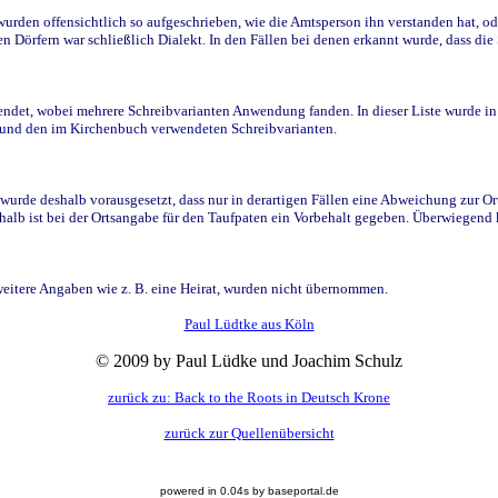
den offensichtlich so aufgeschrieben, wie die Amtsperson ihn verstanden hat, ode
n Dörfern war schließlich Dialekt. In den Fällen bei denen erkannt wurde, dass di
t, wobei mehrere Schreibvarianten Anwendung fanden. In dieser Liste wurde in de
n und den im Kirchenbuch verwendeten Schreibvarianten.
wurde deshalb vorausgesetzt, dass nur in derartigen Fällen eine Abweichung zur O
eshalb ist bei der Ortsangabe für den Taufpaten ein Vorbehalt gegeben. Überwiegen
weitere Angaben wie z. B. eine Heirat, wurden nicht übernommen.
Paul Lüdtke aus Köln
© 2009 by Paul Lüdke und Joachim Schulz
zurück zu: Back to the Roots in Deutsch Krone
zurück zur Quellenübersicht
powered in 0.04s by baseportal.de