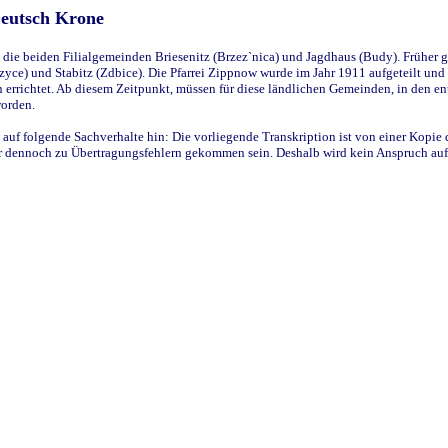
Deutsch Krone
ie beiden Filialgemeinden Briesenitz (Brzez`nica) und Jagdhaus (Budy). Früher g
yce) und Stabitz (Zdbice). Die Pfarrei Zippnow wurde im Jahr 1911 aufgeteilt und e
en errichtet. Ab diesem Zeitpunkt, müssen für diese ländlichen Gemeinden, in den
worden.
 auf folgende Sachverhalte hin: Die vorliegende Transkription ist von einer Kopie 
aber dennoch zu Übertragungsfehlern gekommen sein. Deshalb wird kein Anspruch auf 