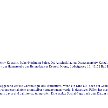
iv Koszalin, früher Köslin, in Polen. Die Anschrift lautet: Diözesanarchiv Koszal
v der Heimatstube des Heimatkreises Deutsch Krone, Ludwigsweg 10, 49152 Bad Ess
ggebend war die Chronologie des Taufdatums. Wenn ein Kind z.B. nach der Geburt 
rchenpersonal nicht unmittelbar vorgenommen wurde. In derartigen Fällen hat man d
raum davor und dahinter zu überprüfen. Eine exakte Suchabfrage nach dem Datum i