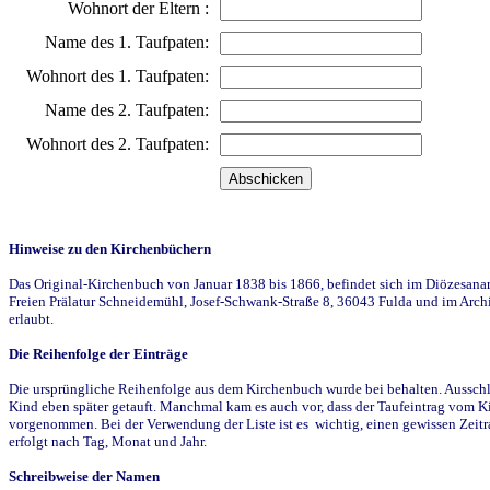
Wohnort der Eltern :
Name des 1. Taufpaten:
Wohnort des 1. Taufpaten:
Name des 2. Taufpaten:
Wohnort des 2. Taufpaten:
Hinweise zu den Kirchenbüchern
Das Original-Kirchenbuch von Januar 1838 bis 1866, befindet sich im Diözesanarch
Freien Prälatur Schneidemühl, Josef-Schwank-Straße 8, 36043 Fulda und im Archi
erlaubt.
Die Reihenfolge der Einträge
Die ursprüngliche Reihenfolge aus dem Kirchenbuch wurde bei behalten. Ausschla
Kind eben später getauft. Manchmal kam es auch vor, dass der Taufeintrag vom Ki
vorgenommen. Bei der Verwendung der Liste ist es wichtig, einen gewissen Zeit
erfolgt nach Tag, Monat und Jahr.
Schreibweise der Namen