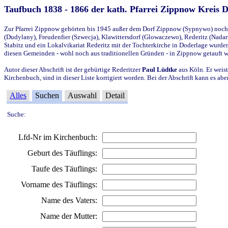
Taufbuch 1838 - 1866 der kath. Pfarrei Zippnow Kreis 
Zur Pfarrei Zippnow gehörten bis 1945 außer dem Dorf Zippnow (Sypnywo) noch d
(Dudylany), Freudenfier (Szwecja), Klawittersdorf (Glowaczewo), Rederitz (Nadarz
Stabitz und ein Lokalvikariat Rederitz mit der Tochterkirche in Doderlage wurd
diesen Gemeinden - wohl noch aus traditionellen Gründen - in Zippnow getauft 
Autor dieser Abschrift ist der gebürtige Rederitzer
Paul Lüdtke
aus Köln. Er weist
Kirchenbuch, sind in dieser Liste korrigiert worden. Bei der Abschrift kann es 
Alles
Suchen
Auswahl
Detail
Suche:
Lfd-Nr im Kirchenbuch:
Geburt des Täuflings:
Taufe des Täuflings:
Vorname des Täuflings:
Name des Vaters:
Name der Mutter: