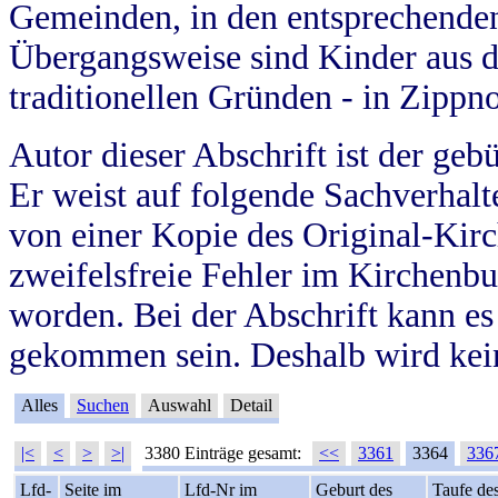
Gemeinden, in den entsprechende
Übergangsweise sind Kinder aus 
traditionellen Gründen - in Zippn
Autor dieser Abschrift ist der geb
Er weist auf folgende Sachverhalte
von einer Kopie des Original-Kirc
zweifelsfreie Fehler im Kirchenbuc
worden. Bei der Abschrift kann e
gekommen sein. Deshalb wird kein
Alles
Suchen
Auswahl
Detail
|<
<
>
>|
3380 Einträge gesamt:
<<
3361
3364
336
Lfd-
Seite im
Lfd-Nr im
Geburt des
Taufe de