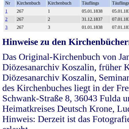
Nr
Kirchenbuch
Kirchenbuch
Täuflings
Täufling
1
267
1
05.01.1838
05.01.18
2
267
2
31.12.1837
07.01.18
3
267
3
01.01.1838
07.01.18
Hinweise zu den Kirchenbücher
Das Original-Kirchenbuch von Jan
Diözesanarchiv Koszalin, früher Kö
Diözesanarchiv Koszalin, Seminar
des Kirchenbuches liegt in der Fr
Schwank-Straße 8, 36043 Fulda u
Heimatkreises Deutsch Krone, Lu
Hinweis: Derzeit ist das Fotograf