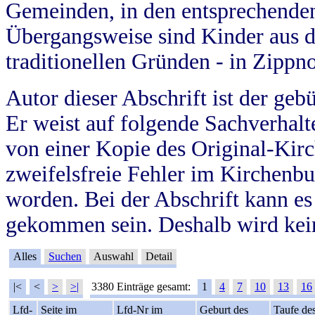
Gemeinden, in den entsprechende
Übergangsweise sind Kinder aus 
traditionellen Gründen - in Zippn
Autor dieser Abschrift ist der geb
Er weist auf folgende Sachverhalte
von einer Kopie des Original-Kirc
zweifelsfreie Fehler im Kirchenbuc
worden. Bei der Abschrift kann e
gekommen sein. Deshalb wird kein
Alles
Suchen
Auswahl
Detail
|<
<
>
>|
3380 Einträge gesamt:
1
4
7
10
13
16
Lfd-
Seite im
Lfd-Nr im
Geburt des
Taufe de