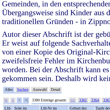
Gemeinden, in den entsprechende
Übergangsweise sind Kinder aus 
traditionellen Gründen - in Zippn
Autor dieser Abschrift ist der geb
Er weist auf folgende Sachverhalte
von einer Kopie des Original-Kirc
zweifelsfreie Fehler im Kirchenbuc
worden. Bei der Abschrift kann e
gekommen sein. Deshalb wird kein
Alles
Suchen
Auswahl
Detail
|<
<
>
>|
3380 Einträge gesamt:
<<
3361
3364
336
Lfd-
Seite im
Lfd-Nr im
Geburt des
Taufe de