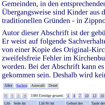
Gemeinden, in den entsprechende
Übergangsweise sind Kinder aus 
traditionellen Gründen - in Zippn
Autor dieser Abschrift ist der geb
Er weist auf folgende Sachverhalte
von einer Kopie des Original-Kirc
zweifelsfreie Fehler im Kirchenbuc
worden. Bei der Abschrift kann e
gekommen sein. Deshalb wird kein
Alles
Suchen
Auswahl
Detail
|<
<
>
>|
3380 Einträge gesamt:
1
4
7
10
13
16
Lfd-
Seite im
Lfd-Nr im
Geburt des
Taufe de