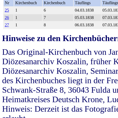
Nr
Kirchenbuch
Kirchenbuch
Täuflings
Täufling
25
1
6
04.03.1838
05.03.18
26
1
7
05.03.1838
07.03.18
27
1
8
06.03.1838
07.03.18
Hinweise zu den Kirchenbücher
Das Original-Kirchenbuch von Jan
Diözesanarchiv Koszalin, früher Kö
Diözesanarchiv Koszalin, Seminar
des Kirchenbuches liegt in der Fr
Schwank-Straße 8, 36043 Fulda u
Heimatkreises Deutsch Krone, Lu
Hinweis: Derzeit ist das Fotograf