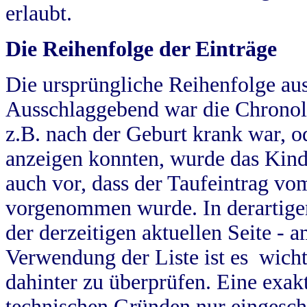
erlaubt.
Die Reihenfolge der Einträge
Die ursprüngliche Reihenfolge au
Ausschlaggebend war die Chronol
z.B. nach der Geburt krank war, od
anzeigen konnten, wurde das Kind
auch vor, dass der Taufeintrag vo
vorgenommen wurde. In derartigen
der derzeitigen aktuellen Seite -
Verwendung der Liste ist es wich
dahinter zu überprüfen. Eine exa
technischen Gründen nur eingesch