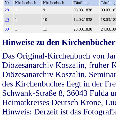
Nr
Kirchenbuch
Kirchenbuch
Täuflings
Täufling
28
1
9
08.03.1838
09.03.18
29
1
10
14.03.1838
18.03.18
30
1
11
23.03.1838
24.03.18
Hinweise zu den Kirchenbücher
Das Original-Kirchenbuch von Jan
Diözesanarchiv Koszalin, früher Kö
Diözesanarchiv Koszalin, Seminar
des Kirchenbuches liegt in der Fr
Schwank-Straße 8, 36043 Fulda u
Heimatkreises Deutsch Krone, Lu
Hinweis: Derzeit ist das Fotograf