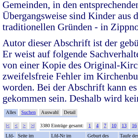
Gemeinden, in den entsprechende
Übergangsweise sind Kinder aus 
traditionellen Gründen - in Zippn
Autor dieser Abschrift ist der geb
Er weist auf folgende Sachverhalte
von einer Kopie des Original-Kirc
zweifelsfreie Fehler im Kirchenbuc
worden. Bei der Abschrift kann e
gekommen sein. Deshalb wird kein
Alles
Suchen
Auswahl
Detail
|<
<
>
>|
3380 Einträge gesamt:
1
4
7
10
13
16
Lfd-
Seite im
Lfd-Nr im
Geburt des
Taufe de