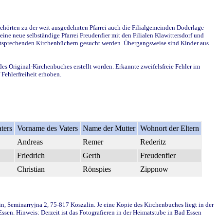
ehörten zu der weit ausgedehnten Pfarrei auch die Filialgemeinden Doderlage
ine neue selbständige Pfarrei Freudenfier mit den Filialen Klawittersdorf und
 entsprechenden Kirchenbüchern gesucht werden. Übergangsweise sind Kinder aus
des Original-Kirchenbuches erstellt worden. Erkannte zweifelsfreie Fehler im
Fehlerfreiheit erhoben.
ters
Vorname des Vaters
Name der Mutter
Wohnort der Eltern
Andreas
Remer
Rederitz
Friedrich
Gerth
Freudenfier
Christian
Rönspies
Zippnow
in, Seminarryjna 2, 75-817 Koszalin. Je eine Kopie des Kirchenbuches liegt in der
en. Hinweis: Derzeit ist das Fotografieren in der Heimatstube in Bad Essen