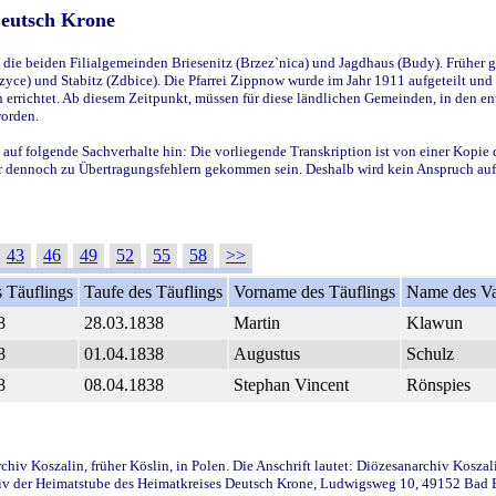
Deutsch Krone
ie beiden Filialgemeinden Briesenitz (Brzez`nica) und Jagdhaus (Budy). Früher g
yce) und Stabitz (Zdbice). Die Pfarrei Zippnow wurde im Jahr 1911 aufgeteilt und e
en errichtet. Ab diesem Zeitpunkt, müssen für diese ländlichen Gemeinden, in den
worden.
 auf folgende Sachverhalte hin: Die vorliegende Transkription ist von einer Kopie 
aber dennoch zu Übertragungsfehlern gekommen sein. Deshalb wird kein Anspruch auf 
43
46
49
52
55
58
>>
 Täuflings
Taufe des Täuflings
Vorname des Täuflings
Name des Va
8
28.03.1838
Martin
Klawun
8
01.04.1838
Augustus
Schulz
8
08.04.1838
Stephan Vincent
Rönspies
iv Koszalin, früher Köslin, in Polen. Die Anschrift lautet: Diözesanarchiv Koszal
v der Heimatstube des Heimatkreises Deutsch Krone, Ludwigsweg 10, 49152 Bad Ess