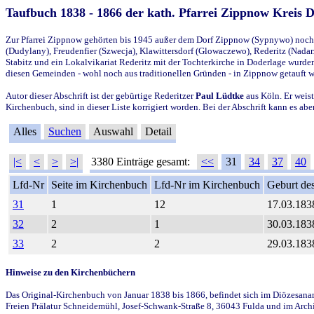
Taufbuch 1838 - 1866 der kath. Pfarrei Zippnow Kreis 
Zur Pfarrei Zippnow gehörten bis 1945 außer dem Dorf Zippnow (Sypnywo) noch d
(Dudylany), Freudenfier (Szwecja), Klawittersdorf (Glowaczewo), Rederitz (Nadarz
Stabitz und ein Lokalvikariat Rederitz mit der Tochterkirche in Doderlage wurd
diesen Gemeinden - wohl noch aus traditionellen Gründen - in Zippnow getauft 
Autor dieser Abschrift ist der gebürtige Rederitzer
Paul Lüdtke
aus Köln. Er weist
Kirchenbuch, sind in dieser Liste korrigiert worden. Bei der Abschrift kann es 
Alles
Suchen
Auswahl
Detail
|<
<
>
>|
3380 Einträge gesamt:
<<
31
34
37
40
Lfd-Nr
Seite im Kirchenbuch
Lfd-Nr im Kirchenbuch
Geburt des
31
1
12
17.03.183
32
2
1
30.03.183
33
2
2
29.03.183
Hinweise zu den Kirchenbüchern
Das Original-Kirchenbuch von Januar 1838 bis 1866, befindet sich im Diözesanarch
Freien Prälatur Schneidemühl, Josef-Schwank-Straße 8, 36043 Fulda und im Archi