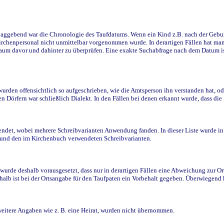
ggebend war die Chronologie des Taufdatums. Wenn ein Kind z.B. nach der Geburt 
rchenpersonal nicht unmittelbar vorgenommen wurde. In derartigen Fällen hat man d
raum davor und dahinter zu überprüfen. Eine exakte Suchabfrage nach dem Datum i
den offensichtlich so aufgeschrieben, wie die Amtsperson ihn verstanden hat, ode
n Dörfern war schließlich Dialekt. In den Fällen bei denen erkannt wurde, dass di
t, wobei mehrere Schreibvarianten Anwendung fanden. In dieser Liste wurde in de
n und den im Kirchenbuch verwendeten Schreibvarianten.
wurde deshalb vorausgesetzt, dass nur in derartigen Fällen eine Abweichung zur O
eshalb ist bei der Ortsangabe für den Taufpaten ein Vorbehalt gegeben. Überwiegen
weitere Angaben wie z. B. eine Heirat, wurden nicht übernommen.