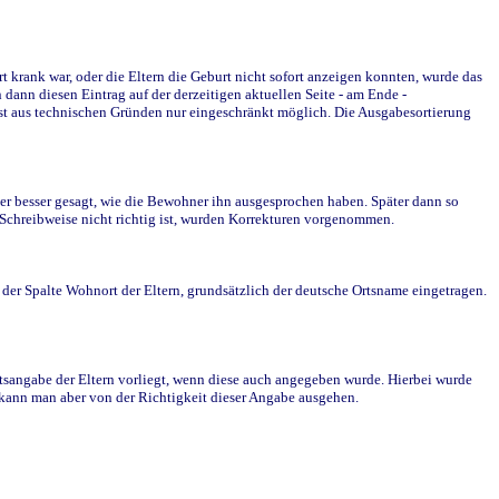
krank war, oder die Eltern die Geburt nicht sofort anzeigen konnten, wurde das
ann diesen Eintrag auf der derzeitigen aktuellen Seite - am Ende -
st aus technischen Gründen nur eingeschränkt möglich. Die Ausgabesortierung
r besser gesagt, wie die Bewohner ihn ausgesprochen haben. Später dann so
e Schreibweise nicht richtig ist, wurden Korrekturen vorgenommen.
r Spalte Wohnort der Eltern, grundsätzlich der deutsche Ortsname eingetragen.
rtsangabe der Eltern vorliegt, wenn diese auch angegeben wurde. Hierbei wurde
d kann man aber von der Richtigkeit dieser Angabe ausgehen.