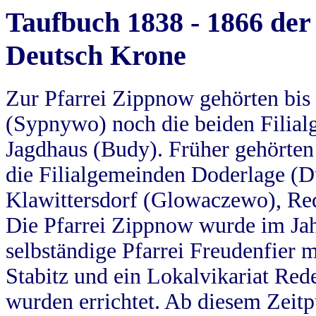
Taufbuch 1838 - 1866 der
Deutsch Krone
Zur Pfarrei Zippnow gehörten bi
(Sypnywo) noch die beiden Filial
Jagdhaus (Budy). Früher gehörten 
die Filialgemeinden Doderlage (D
Klawittersdorf (Glowaczewo), Red
Die Pfarrei Zippnow wurde im Jah
selbständige Pfarrei Freudenfier m
Stabitz und ein Lokalvikariat Red
wurden errichtet. Ab diesem Zeitp